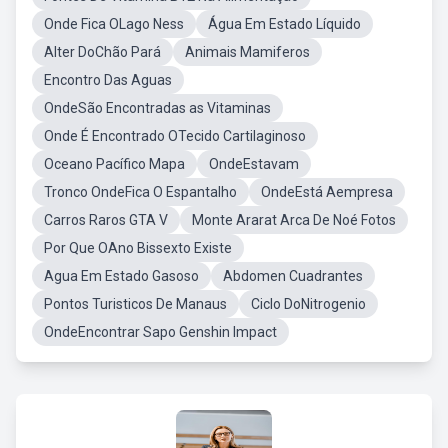
Onde Fica OLago Ness
Água Em Estado Líquido
Alter DoChão Pará
Animais Mamiferos
Encontro Das Aguas
OndeSão Encontradas as Vitaminas
Onde É Encontrado OTecido Cartilaginoso
Oceano Pacífico Mapa
OndeEstavam
Tronco OndeFica O Espantalho
OndeEstá Aempresa
Carros Raros GTA V
Monte Ararat Arca De Noé Fotos
Por Que OAno Bissexto Existe
Agua Em Estado Gasoso
Abdomen Cuadrantes
Pontos Turisticos De Manaus
Ciclo DoNitrogenio
OndeEncontrar Sapo Genshin Impact