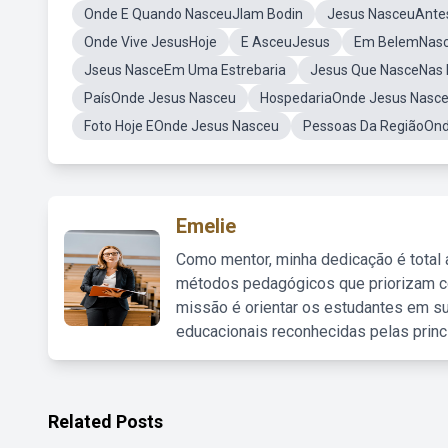
Onde E Quando NasceuJlam Bodin
Jesus NasceuAntes
Onde Vive JesusHoje
E AsceuJesus
Em BelemNasc
Jseus NasceEm Uma Estrebaria
Jesus Que NasceNas
PaísOnde Jesus Nasceu
HospedariaOnde Jesus Nasc
Foto Hoje EOnde Jesus Nasceu
Pessoas Da RegiãoOnd
Emelie
Como mentor, minha dedicação é total
métodos pedagógicos que priorizam co
missão é orientar os estudantes em su
educacionais reconhecidas pelas princ
Related Posts