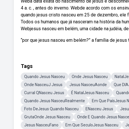
Weba data exata do nascimento de jesus é desconheci
4 a. c. , antes do inverno. Webde acordo com os ens
quando jesus cristo nasceu em 25 de dezembro, ele f
Todos os humanos que já nasceram na história da hu
Webjesus nasceu em belém, uma cidade na judéia, de 
“por que jesus nasceu em belém?” a família de jesus t
Tags
Quando Jesus Nasceu
Onde Jesus Nasceu
NatalJe
Onde NasceuJ Jesus
Jesus NasceuAonde
Que DIA
Curral QNasceu Jesus
É NatalJesus Nasceu
Quando
Quando Jesus NasceuRealmente
Em Que PaísJesus 
Foto DeJesus Quando Nasceu
ENasceu Jesus
Jesu
GrutaOnde Jesus Nasceu
Onde E Quando Jesus Nasc
Jesus NasceuFano
Em Que SeculoJesus Nasceu
J