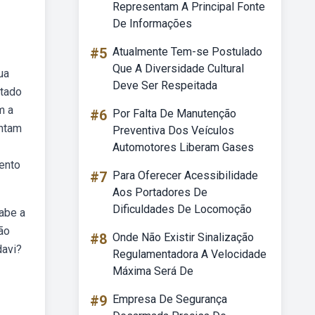
Representam A Principal Fonte
De Informações
#5
Atualmente Tem-se Postulado
Que A Diversidade Cultural
ua
Deve Ser Respeitada
ntado
m a
#6
Por Falta De Manutenção
ontam
Preventiva Dos Veículos
Automotores Liberam Gases
ento
#7
Para Oferecer Acessibilidade
Aos Portadores De
Dificuldades De Locomoção
abe a
ão
#8
Onde Não Existir Sinalização
davi?
Regulamentadora A Velocidade
Máxima Será De
#9
Empresa De Segurança