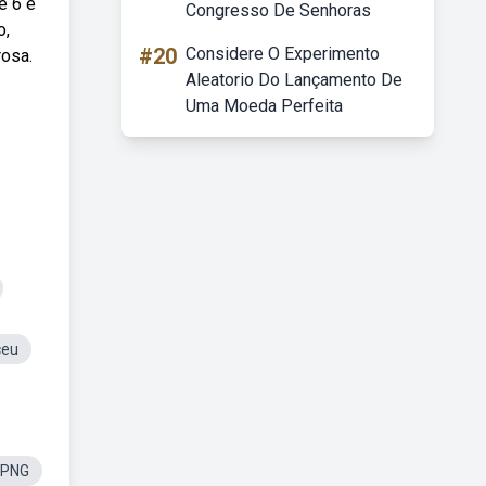
e 6 e
Congresso De Senhoras
o,
#20
Considere O Experimento
rosa.
Aleatorio Do Lançamento De
Uma Moeda Perfeita
ceu
 PNG