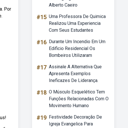
Alberto Caeiro
a. Por
e.
#15
Uma Professora De Quimica
Realizou Uma Experiencia
Com Seus Estudantes
#16
Durante Um Incendio Em Um
Edificio Residencial Os
Bombeiros Utilizaram
#17
Assinale A Alternativa Que
Apresenta Exemplos
Ineficazes De Liderança.
#18
O Músculo Esquelético Tem
Funções Relacionadas Com O
Movimento Humano
#19
Festividade Decoração De
sus!
Igreja Evangelica Para