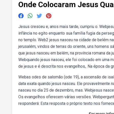
Onde Colocaram Jesus Qua
Jesus cresceu e, anos mais tarde, cumpriu o. Webje
infância no egito enquanto sua família fugia da pers
no templo. Web2 jesus nasceu na cidade de belém na j
jerusalém, vindos de terras do oriente, uns homens 
que jesus nasceu em belém, na província romana da j
Webquando jesus nasceu, ele foi colocado em uma ma
de jesus e é descrita nos evangelhos,. Na época da g
Webas odes de salomão (ode 19), a ascensão de isaía
data exata quando jesus nasceu. Ele provavelmente na
nasceu no dia 25 de dezembro, mas. Webjesus nasce
Os evangelhos oferecem várias versões. Webpergunt
responderá: Esta resposta o próprio texto nos fornec
For more infor