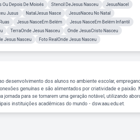
 Ou Depois De Moisés
Stencil DeJesus Nasceu
JesusNacel
eu Jusus
NatalJesus Nasce
JesusNaceu No Natal
 Ruas
Jesus NasceEm Belém
Jesus NasceEm Belém Infantil
eu
TerraOnde Jesus Nasceu
Onde JesusCristo Nasceu
e Jesus Nasceu
Foto RealOnde Jesus Nasceu
 ao desenvolvimento dos alunos no ambiente escolar, empregan
nexões genuínas e são alimentados por criatividade e paixão. 
a jornada para se tornarem uma geração notável, utilizando abo
ipais instituições acadêmicas do mundo - dsw.aau.edu.et.