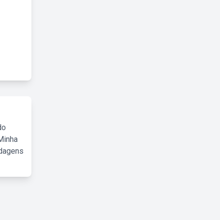
do
Minha
rdagens