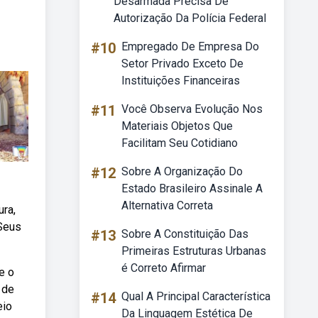
Desarmada Precisa De
Autorização Da Polícia Federal
#10
Empregado De Empresa Do
Setor Privado Exceto De
Instituições Financeiras
#11
Você Observa Evolução Nos
Materiais Objetos Que
Facilitam Seu Cotidiano
#12
Sobre A Organização Do
Estado Brasileiro Assinale A
Alternativa Correta
ura,
 Seus
#13
Sobre A Constituição Das
Primeiras Estruturas Urbanas
é Correto Afirmar
e o
 de
#14
Qual A Principal Característica
eio
Da Linguagem Estética De