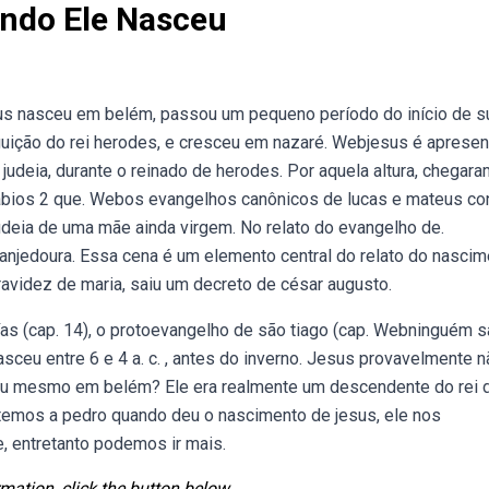
ndo Ele Nasceu
sus nasceu em belém, passou um pequeno período do início de s
eguição do rei herodes, e cresceu em nazaré. Webjesus é aprese
udeia, durante o reinado de herodes. Por aquela altura, chegara
sábios 2 que. Webos evangelhos canônicos de lucas e mateus c
udeia de uma mãe ainda virgem. No relato do evangelho de.
njedoura. Essa cena é um elemento central do relato do nascim
ravidez de maria, saiu um decreto de césar augusto.
s (cap. 14), o protoevangelho de são tiago (cap. Webninguém s
sceu entre 6 e 4 a. c. , antes do inverno. Jesus provavelmente n
u mesmo em belém? Ele era realmente um descendente do rei 
emos a pedro quando deu o nascimento de jesus, ele nos
e, entretanto podemos ir mais.
mation, click the button below.