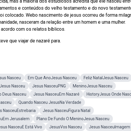
da, mas a maioria dos estudiosos acredita que ele nasceu entr
inamentos e conteúdos do velho testamento e do novo testament
oi colocado. Webo nascimento de jesus ocorreu de forma milag
manidade, nasceram da relação entre um homem e uma mulher.
acordo com os relatos bíblicos.
eve que viajar de nazaré para.
sus Nasceu
Em Que AnoJesus Nasceu
Feliz NatalJesus Nasceu
Jesus Nasceu
Jesus NasceuPNG
MeninoJesus Nasceu
 Deus Nasceu
Jesus NasceuEm Nazaré
HistoryJesus Onde Nas
Nasceu
Quando Nasceu JesusNa Verdade
s NasceuEstrebaria
Jesus NasceuFigura Natal
euEm Jerusalem
Plano De Fundo O MeninoJesus Nasceu
esus NasceuE Está Vivo
JesusVos Nasceu
Jesus NasceuImagem