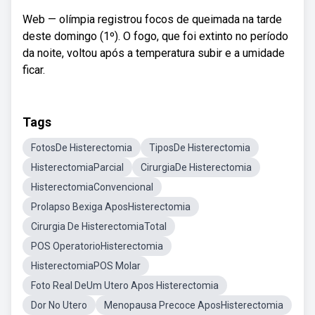
Web — olímpia registrou focos de queimada na tarde
deste domingo (1º). O fogo, que foi extinto no período
da noite, voltou após a temperatura subir e a umidade
ficar.
Tags
FotosDe Histerectomia
TiposDe Histerectomia
HisterectomiaParcial
CirurgiaDe Histerectomia
HisterectomiaConvencional
Prolapso Bexiga AposHisterectomia
Cirurgia De HisterectomiaTotal
POS OperatorioHisterectomia
HisterectomiaPOS Molar
Foto Real DeUm Utero Apos Histerectomia
Dor No Utero
Menopausa Precoce AposHisterectomia