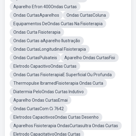
Aparelho Efron 400Ondas Curtas
Ondas CurtasAparelhos
Ondas CurtasColuna
Equipamentos DeOndas Curtas Na Fisioterapia
Ondas Curta Fisioterapia
Ondas Curtas aAparelho Ilustração
Ondas CurtasLongitudinal Fisioterapia
Ondas CurtasPulsateis
Aparelho Ondas CurtasFisi
Eletrodo CapacitivoOndas Curtas
Ondas Curtas FisioterapiaE Superficial Ou Profunda
Thermopulse IbramedFisioterapia Ondas Curta
Diatermia PeloOndas Curtas Indutivo
Aparelho Ondas CurtasEmai
Ondas CurtasCom Ci 7642
Eletrodos CapacitivosOndas Curtas Desenho
Aparelhos Fisioterapia OndasCurtasultra Ondas Curtas
Eletrodo CapacitativoOndas Curtas