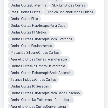
Ondas CurtasDiatermia
SDR EmOndas Curtas
Pas OOndas Curtas
Tecnica CoplanarOndas Curtas
Ondas CurtasFisio
Ondas Curtas FisioterapiaPara Capa
Ondas Curtas11 Metros
Ondas Curtas FisioterapiaCom Eletrodos
Ondas CurtasEquipamento
Placas De SiliconeOndas Curtas
Aparelho Ondas CurtasTermoterapia
Ondas CurtasNo Ombro Fisioterapia
Ondas Curtas FisioterapiaSndo Aplicada
Tecnica IndutivaOndas Curtas
Ondas Curtas10 Sessóes
Ondas Curtas FisioterapiaPara Capa Desenho
Ondas Curtas Na FisioterapiaGuanabara
Aparelho Ondas CurtasConvencional