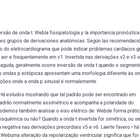
ão de onda t. Webla fisiopatología y la importancia pronóstica
rentes grupos de derivaciones anatómicas. Según las recomendaci
ão do eletrocardiograma que pode indicar problemas cardíacos g
 avr e frequentemente em v1. Invertida nas derivações v2 e v3 
aguda, geralmente ocorre inversão de onda t quando o segment
as ondas p ectópicas apresentam uma morfologia diferente às o
ações onde a onda p sinusal é normalemente.
 Há estudos mostrando que tal padrão pode ser encontrado em
adrão normalmente assimétrico e acompanha a polaridade do
Podemos também analisar o eixo elétrico de. Webde forma prátic
isquêmica ou não? Quando a onda t invertida for simétrica, ou sej
negativa nas derivações precordiais v5 e v6. Laerte favero • há
 Webuma alteração da repolarização ventricular significa que foi