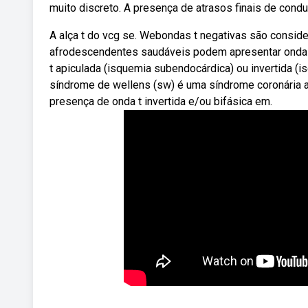
muito discreto. A presença de atrasos finais de condu
A alça t do vcg se. Webondas t negativas são consid
afrodescendentes saudáveis podem apresentar ondas
t apiculada (isquemia subendocárdica) ou invertida (i
síndrome de wellens (sw) é uma síndrome coronária a
presença de onda t invertida e/ou bifásica em.