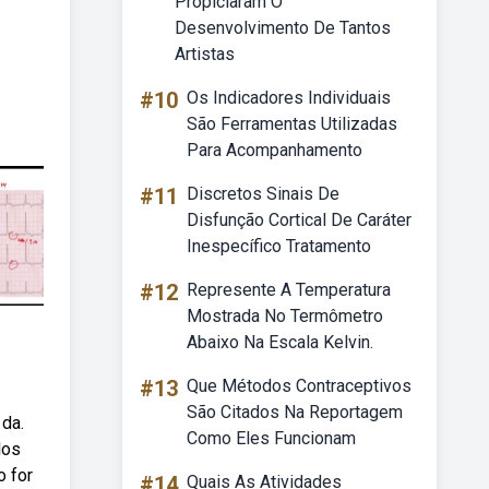
Propiciaram O
Desenvolvimento De Tantos
Artistas
#10
Os Indicadores Individuais
São Ferramentas Utilizadas
Para Acompanhamento
#11
Discretos Sinais De
Disfunção Cortical De Caráter
Inespecífico Tratamento
#12
Represente A Temperatura
Mostrada No Termômetro
Abaixo Na Escala Kelvin.
#13
Que Métodos Contraceptivos
São Citados Na Reportagem
 da.
Como Eles Funcionam
los
o for
#14
Quais As Atividades