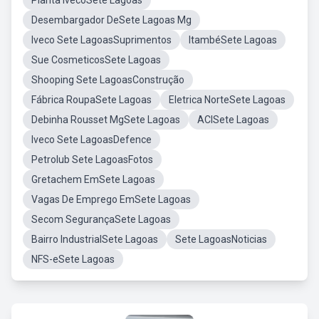
Planta IvecoSete Lagoas
Desembargador DeSete Lagoas Mg
Iveco Sete LagoasSuprimentos
ItambéSete Lagoas
Sue CosmeticosSete Lagoas
Shooping Sete LagoasConstrução
Fábrica RoupaSete Lagoas
Eletrica NorteSete Lagoas
Debinha Rousset MgSete Lagoas
ACISete Lagoas
Iveco Sete LagoasDefence
Petrolub Sete LagoasFotos
Gretachem EmSete Lagoas
Vagas De Emprego EmSete Lagoas
Secom SegurançaSete Lagoas
Bairro IndustrialSete Lagoas
Sete LagoasNoticias
NFS-eSete Lagoas