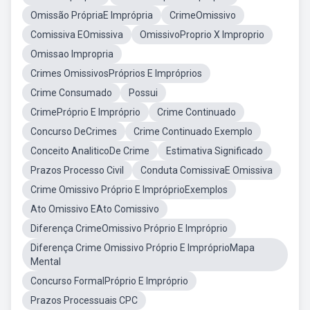
Omissão PrópriaE Imprópria
CrimeOmissivo
Comissiva EOmissiva
OmissivoProprio X Improprio
Omissao Impropria
Crimes OmissivosPróprios E Impróprios
Crime Consumado
Possui
CrimePróprio E Impróprio
Crime Continuado
Concurso DeCrimes
Crime Continuado Exemplo
Conceito AnaliticoDe Crime
Estimativa Significado
Prazos Processo Civil
Conduta ComissivaE Omissiva
Crime Omissivo Próprio E ImpróprioExemplos
Ato Omissivo EAto Comissivo
Diferença CrimeOmissivo Próprio E Impróprio
Diferença Crime Omissivo Próprio E ImpróprioMapa
Mental
Concurso FormalPróprio E Impróprio
Prazos Processuais CPC