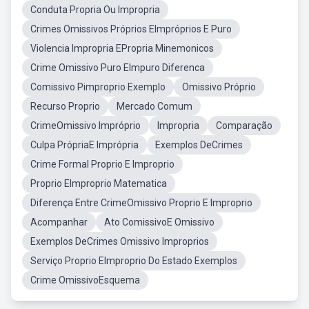
Conduta Propria Ou Impropria
Crimes Omissivos Próprios EImpróprios E Puro
Violencia Impropria EPropria Minemonicos
Crime Omissivo Puro EImpuro Diferenca
Comissivo Pimproprio Exemplo
Omissivo Próprio
Recurso Proprio
Mercado Comum
CrimeOmissivo Impróprio
Impropria
Comparação
Culpa PrópriaE Imprópria
Exemplos DeCrimes
Crime Formal Proprio E Improprio
Proprio EImproprio Matematica
Diferença Entre CrimeOmissivo Proprio E Improprio
Acompanhar
Ato ComissivoE Omissivo
Exemplos DeCrimes Omissivo Improprios
Serviço Proprio EImproprio Do Estado Exemplos
Crime OmissivoEsquema