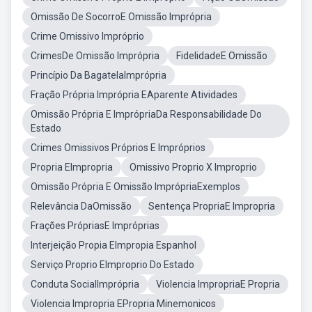
Omissão De SocorroE Omissão Imprópria
Crime Omissivo Impróprio
CrimesDe Omissão Imprópria
FidelidadeE Omissão
Princípio Da BagatelaImprópria
Fração Própria Imprópria EAparente Atividades
Omissão Própria E ImprópriaDa Responsabilidade Do
Estado
Crimes Omissivos Próprios E Impróprios
Propria EImpropria
Omissivo Proprio X Improprio
Omissão Própria E Omissão ImprópriaExemplos
Relevância DaOmissão
Sentença PropriaE Impropria
Frações PrópriasE Impróprias
Interjeição Propia EImpropia Espanhol
Serviço Proprio EImproprio Do Estado
Conduta SocialImprópria
Violencia ImpropriaE Propria
Violencia Impropria EPropria Minemonicos