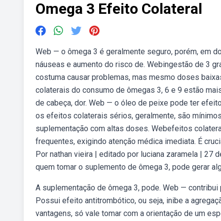
Omega 3 Efeito Colateral
Web — o ômega 3 é geralmente seguro, porém, em dos
náuseas e aumento do risco de. Webingestão de 3 gr
costuma causar problemas, mas mesmo doses baixas p
colaterais do consumo de ômegas 3, 6 e 9 estão ma
de cabeça, dor. Web — o óleo de peixe pode ter efeit
os efeitos colaterais sérios, geralmente, são mínimo
suplementação com altas doses. Webefeitos colatera
frequentes, exigindo atenção médica imediata. É cruc
Por nathan vieira | editado por luciana zaramela |
quem tomar o suplemento de ômega 3, pode gerar alg
A suplementação de ômega 3, pode. Web — contribui pa
Possui efeito antitrombótico, ou seja, inibe a agreg
vantagens, só vale tomar com a orientação de um espe