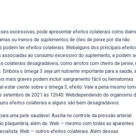
es excessivas, pode apresentar efeitos colaterais como diarre
amas ou menos de suplementos de óleo de peixe por dia não
odem ter efeitos colaterais. Webalguns dos principais efeito
is associadas ao consumo excessivo do suplemento, e podem s
os colaterais desagradáveis, como arrotos com cheiro de peixe,
s. Embora o ômega 3 seja um nutriente importante para a saúde, 
is mais graves podem incluir sangramento fácil ou hematomas
ial estar ciente sobre o ômega 3, efeito. Vale a pena mesmo tom
 27 de setembro de 2021 às 12h40. Webdependendo do organismo 
uns efeitos colaterais e alguns são bem desagradáveis.
ra uma pele saudável. Auxilia no controle da pressão arterial.
ação plaquetária, além de. Web — mesmo com todas as aparentes
cialista. Web — outros efeitos colaterais. Além dessas