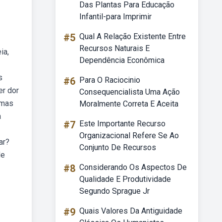
Das Plantas Para Educação
Infantil-para Imprimir
#5
Qual A Relação Existente Entre
Recursos Naturais E
ia,
Dependência Econômica
s
#6
Para O Raciocinio
er dor
Consequencialista Uma Ação
 mas
Moralmente Correta E Aceita
a
#7
Este Importante Recurso
Organizacional Refere Se Ao
ar?
Conjunto De Recursos
de
#8
Considerando Os Aspectos De
Qualidade E Produtividade
Segundo Sprague Jr
#9
Quais Valores Da Antiguidade