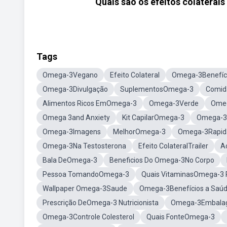
Quais são os efeitos colaterai
Tags
Omega-3Vegano
Efeito Colateral
Omega-3Benefíc
Omega-3Divulgação
SuplementosOmega-3
Comid
Alimentos Ricos EmOmega-3
Omega-3Verde
Omeg
Omega 3and Anxiety
Kit CapilarOmega-3
Omega-3P
Omega-3Imagens
MelhorOmega-3
Omega-3Rapid
Omega-3Na Testosterona
Efeito ColateralTrailer
A
Bala DeOmega-3
Beneficios Do Omega-3No Corpo
Pessoa TomandoOmega-3
Quais VitaminasOmega-3 
Wallpaper Omega-3Saude
Omega-3Benefícios a Saú
Prescrição DeOmega-3 Nutricionista
Omega-3Embalag
Omega-3Controle Colesterol
Quais FonteOmega-3