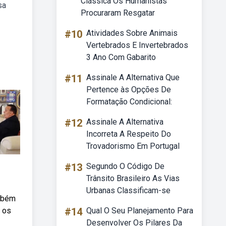
Clássica Os Humanistas
sa
Procuraram Resgatar
#10
Atividades Sobre Animais
Vertebrados E Invertebrados
3 Ano Com Gabarito
#11
Assinale A Alternativa Que
Pertence às Opções De
Formatação Condicional:
#12
Assinale A Alternativa
Incorreta A Respeito Do
Trovadorismo Em Portugal
#13
Segundo O Código De
Trânsito Brasileiro As Vias
Urbanas Classificam-se
ambém
s os
#14
Qual O Seu Planejamento Para
Desenvolver Os Pilares Da