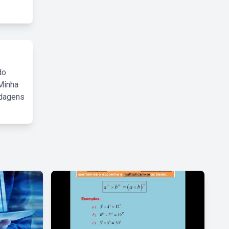
do
Minha
rdagens