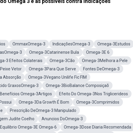
s do Ômega 3 e as possíveis contra indicações
ios
OmmaxOmega-3
IndicaçõesOmega-3
Omega-3Estudos
asOmega-3
Omega-3Catarinense Bula
Omega-3E 6
a-3 Efeitos Colaterais
Omega-3Cão
Omega-3Melhora a Pele
eixe Vetor
Omega-3Para Que Serve
Fontes DeOmega-3
a Absorção
Omega-3Vegano Unilife Fic FIM
cido GraxosOmega-3
Omega-3BioBalance Composiçaõ
Benefícios Omega-3Artigos
Efeito Do Omega-3Nos Triglicerideos
Possui
Omega-3Da Growth É Bom
Omega-3Comprimidos
de
Prescrição DeOmega-3 Manipulado
em Judite Coelho
Anuncios DoOmega-3
Equilibrio Omega-3E Omega-6
Omega-3Dose Diaria Recomendada