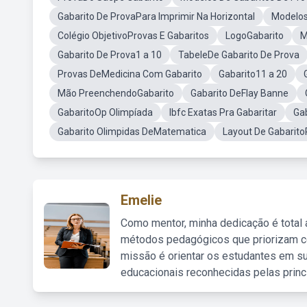
Gabarito De ProvaPara Imprimir Na Horizontal
Modelos
Colégio ObjetivoProvas E Gabaritos
LogoGabarito
M
Gabarito De Prova1 a 10
TabeleDe Gabarito De Prova
Provas DeMedicina Com Gabarito
Gabarito11 a 20
Mão PreenchendoGabarito
Gabarito DeFlay Banne
GabaritoOp Olimpíada
Ibfc Exatas Pra Gabaritar
Ga
Gabarito Olimpidas DeMatematica
Layout De Gabarito
Emelie
Como mentor, minha dedicação é total
métodos pedagógicos que priorizam co
missão é orientar os estudantes em su
educacionais reconhecidas pelas princ