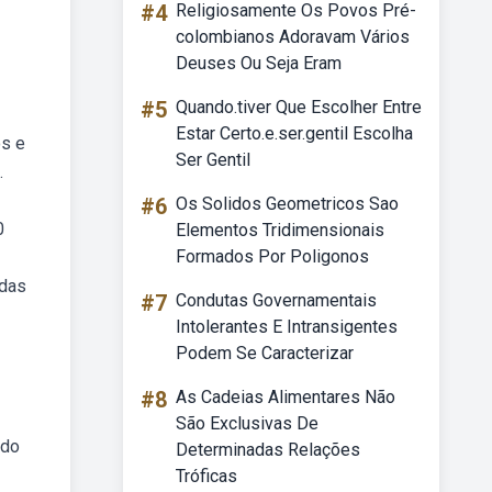
#4
Religiosamente Os Povos Pré-
colombianos Adoravam Vários
Deuses Ou Seja Eram
#5
Quando.tiver Que Escolher Entre
Estar Certo.e.ser.gentil Escolha
os e
Ser Gentil
.
#6
Os Solidos Geometricos Sao
0
Elementos Tridimensionais
Formados Por Poligonos
adas
#7
Condutas Governamentais
Intolerantes E Intransigentes
Podem Se Caracterizar
#8
As Cadeias Alimentares Não
São Exclusivas De
 do
Determinadas Relações
Tróficas