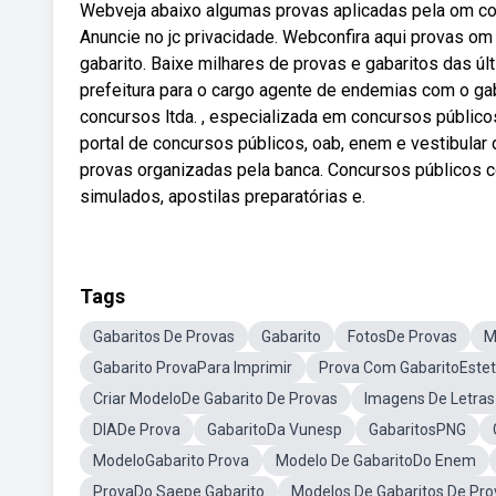
Webveja abaixo algumas provas aplicadas pela om co
Anuncie no jc privacidade. Webconfira aqui provas o
gabarito. Baixe milhares de provas e gabaritos das ú
prefeitura para o cargo agente de endemias com o gab
concursos ltda. , especializada em concursos públic
portal de concursos públicos, oab, enem e vestibular 
provas organizadas pela banca. Concursos públicos c
simulados, apostilas preparatórias e.
Tags
Gabaritos De Provas
Gabarito
FotosDe Provas
M
Gabarito ProvaPara Imprimir
Prova Com GabaritoEstet
Criar ModeloDe Gabarito De Provas
Imagens De Letras
DIADe Prova
GabaritoDa Vunesp
GabaritosPNG
ModeloGabarito Prova
Modelo De GabaritoDo Enem
ProvaDo Saepe Gabarito
Modelos De Gabaritos De Pro