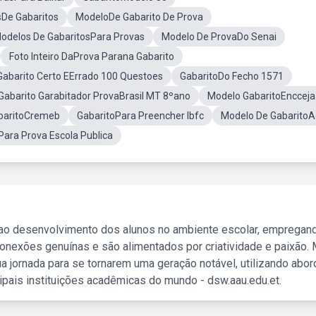
De Gabaritos
ModeloDe Gabarito De Prova
odelos De GabaritosPara Provas
Modelo De ProvaDo Senai
Foto Inteiro DaProva Parana Gabarito
Gabarito Certo EErrado 100 Questoes
GabaritoDo Fecho 1571
Gabarito Garabitador ProvaBrasil MT 8ºano
Modelo GabaritoEncceja
baritoCremeb
GabaritoPara Preencher Ibfc
Modelo De Gabarito
Para Prova Escola Publica
 ao desenvolvimento dos alunos no ambiente escolar, empregan
nexões genuínas e são alimentados por criatividade e paixão. 
a jornada para se tornarem uma geração notável, utilizando abo
ipais instituições acadêmicas do mundo - dsw.aau.edu.et.