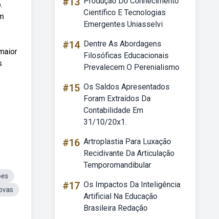
#13
Produção Do Conhecimento
.
Científico E Tecnologias
om
Emergentes Uniasselvi
#14
Dentre As Abordagens
maior
Filosóficas Educacionais
s
Prevalecem O Perenialismo
#15
Os Saldos Apresentados
Foram Extraídos Da
Contabilidade Em
31/10/20x1.
#16
Artroplastia Para Luxação
Recidivante Da Articulação
Temporomandibular
ões
#17
Os Impactos Da Inteligência
ovas
Artificial Na Educação
Brasileira Redação