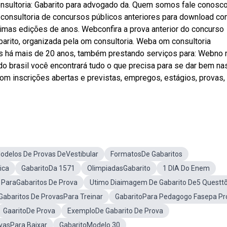
nsultoria: Gabarito para advogado da. Quem somos fale conosco
m consultoria de concursos públicos anteriores para download c
ltimas edições de anos. Webconfira a prova anterior do concurso
arito, organizada pela om consultoria. Weba om consultoria
os há mais de 20 anos, também prestando serviços para: Webno 
do brasil você encontrará tudo o que precisa para se dar bem na
om inscrições abertas e previstas, empregos, estágios, provas,
odelos De Provas DeVestibular
FormatosDe Gabaritos
ica
GabaritoDa 1571
OlimpiadasGabarito
1 DIA Do Enem
 ParaGabaritos De Prova
Utimo Diaimagem De Gabarito De5 Questt
Gabaritos De ProvasPara Treinar
GabaritoPara Pedagogo Fasepa Pr
GaaritoDe Prova
ExemploDe Gabarito De Prova
vasPara Baixar
GabaritoModelo 30