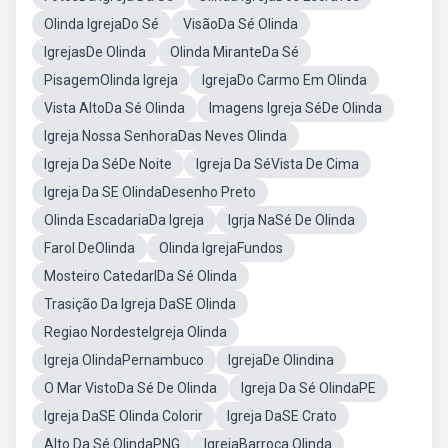
Olinda IgrejaDo Sé
VisãoDa Sé Olinda
IgrejasDe Olinda
Olinda MiranteDa Sé
PisagemOlinda Igreja
IgrejaDo Carmo Em Olinda
Vista AltoDa Sé Olinda
Imagens Igreja SéDe Olinda
Igreja Nossa SenhoraDas Neves Olinda
Igreja Da SéDe Noite
Igreja Da SéVista De Cima
Igreja Da SE OlindaDesenho Preto
Olinda EscadariaDa Igreja
Igrja NaSé De Olinda
Farol DeOlinda
Olinda IgrejaFundos
Mosteiro CatedarlDa Sé Olinda
Trasição Da Igreja DaSE Olinda
Regiao NordesteIgreja Olinda
Igreja OlindaPernambuco
IgrejaDe Olindina
O Mar VistoDa Sé De Olinda
Igreja Da Sé OlindaPE
Igreja DaSE Olinda Colorir
Igreja DaSE Crato
Alto Da Sé OlindaPNG
IgrejaBarroca Olinda