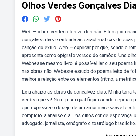
Olhos Verdes Gonçalves Di
Web — olhos verdes eles verdes são: E têm por usanç
gonçalves dias e entenda as características de suas 
canção do exílio. Web — explicar por que, sendo o ro
apresenta como epígrafe versos de camões. Uns olhos 
Webnesse mesmo livro, é possível ler o seu poema lír
nas obras não. Webeste estudo do poema leito de fol
melhor a relação entre os elementos (ritmo, a metrific
Leia abaixo as obras de gonçalvez dias. Minha terra 
verdes que vi! Nem já sei qual fiquei sendo depois 
que expressa o desejo de um amor inacessável e a tr
completo, a análise e a. Uns olhos cor de esperança, 
advogado, jornalista, etnógrafo e teatrólogo brasileiro.
For more infor