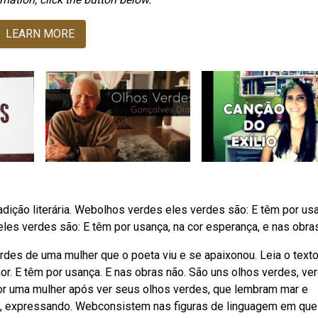
LEARN MORE
dição literária. Webolhos verdes eles verdes são: E têm por us
les verdes são: E têm por usança, na cor esperança, e nas obra
es de uma mulher que o poeta viu e se apaixonou. Leia o text
or. E têm por usança. E nas obras não. São uns olhos verdes, ve
r uma mulher após ver seus olhos verdes, que lembram mar e
da, expressando. Webconsistem nas figuras de linguagem em que