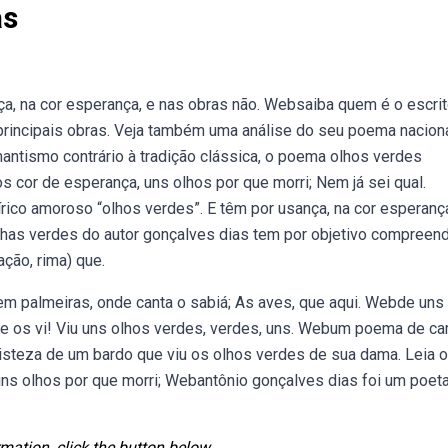
as
a, na cor esperança, e nas obras não. Websaiba quem é o escrit
principais obras. Veja também uma análise do seu poema naciona
mantismo contrário à tradição clássica, o poema olhos verdes
cor de esperança, uns olhos por que morri; Nem já sei qual.
ico amoroso “olhos verdes”. E têm por usança, na cor esperança
has verdes do autor gonçalves dias tem por objetivo compreen
ação, rima) que.
tem palmeiras, onde canta o sabiá; As aves, que aqui. Webde uns
que os vi! Viu uns olhos verdes, verdes, uns. Webum poema de 
isteza de um bardo que viu os olhos verdes de sua dama. Leia o
uns olhos por que morri; Webantônio gonçalves dias foi um poeta
mation, click the button below.