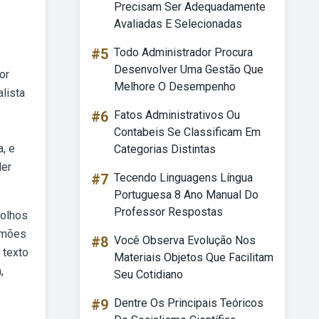
Precisam Ser Adequadamente
Avaliadas E Selecionadas
#5
Todo Administrador Procura
Desenvolver Uma Gestão Que
or
Melhore O Desempenho
lista
#6
Fatos Administrativos Ou
Contabeis Se Classificam Em
, e
Categorias Distintas
der
#7
Tecendo Linguagens Língua
Portuguesa 8 Ano Manual Do
Professor Respostas
 olhos
camões
#8
Você Observa Evolução Nos
 texto
Materiais Objetos Que Facilitam
,
Seu Cotidiano
#9
Dentre Os Principais Teóricos