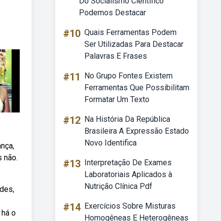
Do Socialismo Científico
Podemos Destacar
#10
Quais Ferramentas Podem
Ser Utilizadas Para Destacar
Palavras E Frases
#11
No Grupo Fontes Existem
Ferramentas Que Possibilitam
Formatar Um Texto
#12
Na História Da República
Brasileira A Expressão Estado
Novo Identifica
ança,
s não.
#13
Interpretação De Exames
Laboratoriais Aplicados à
o
Nutrição Clínica Pdf
rdes,
#14
Exercícios Sobre Misturas
 há o
Homogêneas E Heterogêneas