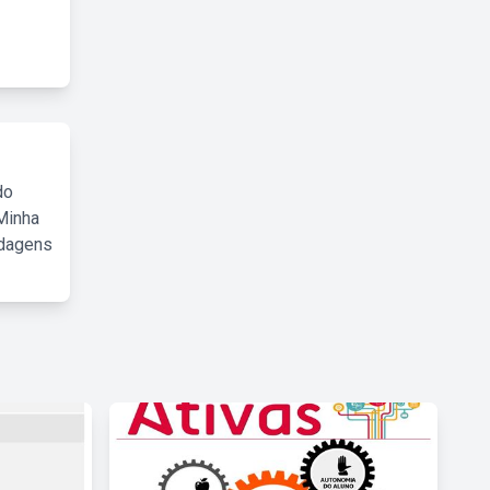
do
Minha
rdagens