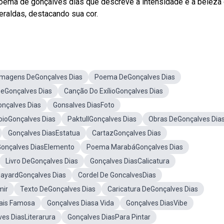
oema de gonçalves dias que descreve a intensidade e a beleza
raldas, destacando sua cor.
Imagens DeGonçalves Dias
Poema DeGonçalves Dias
eGonçalves Dias
Canção Do ExílioGonçalves Dias
nçalves Dias
Gonsalves DiasFoto
ioGonçalves Dias
PaktullGonçalves Dias
Obras DeGonçalves Dia
Gonçalves DiasEstatua
CartazGonçalves Dias
Gonçalves DiasElemento
Poema MarabáGonçalves Dias
Livro DeGonçalves Dias
Gonçalves DiasCalicatura
BayardGonçalves Dias
Cordel De GoncalvesDias
mir
Texto DeGonçalves Dias
Caricatura DeGonçalves Dias
ais Famosa
Gonçalves Diasa Vida
Gonçalves DiasVibe
es DiasLiterarura
Gonçalves DiasPara Pintar