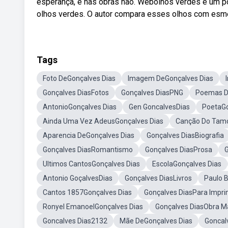
esperança, e nas obras não. Webolhos verdes é um p
olhos verdes. O autor compara esses olhos com esme
Tags
Foto DeGonçalves Dias
Imagem DeGonçalves Dias
Gonçalves DiasFotos
Gonçalves DiasPNG
Poemas D
AntonioGonçalves Dias
Gen GoncalvesDias
PoetaGo
Ainda Uma Vez AdeusGonçalves Dias
Canção Do Tamo
Aparencia DeGonçalves Dias
Gonçalves DiasBiografia
Gonçalves DiasRomantismo
Gonçalves DiasProsa
Ultimos CantosGonçalves Dias
EscolaGonçalves Dias
Antonio GoçalvesDias
Gonçalves DiasLivros
Paulo 
Cantos 1857Gonçalves Dias
Gonçalves DiasPara Impri
Ronyel EmanoelGonçalves Dias
Gonçalves DiasObra M
Goncalves Dias2132
Mãe DeGonçalves Dias
Goncalv