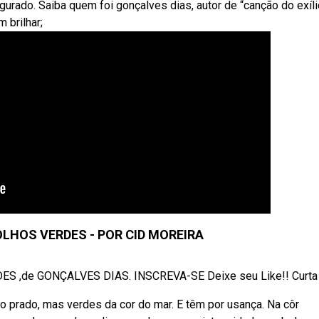
urado. Saiba quem foi gonçalves dias, autor de “canção do exíli
brilhar;
OLHOS VERDES - POR CID MOREIRA
RDES ,de GONÇALVES DIAS. INSCREVA-SE Deixe seu Like!! Curta e
prado, mas verdes da cor do mar. E têm por usança. Na côr