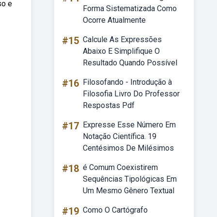
so e
Forma Sistematizada Como
Ocorre Atualmente
#15
Calcule As Expressões
Abaixo E Simplifique O
Resultado Quando Possível
#16
Filosofando - Introdução à
Filosofia Livro Do Professor
Respostas Pdf
#17
Expresse Esse Número Em
Notação Científica. 19
Centésimos De Milésimos
#18
é Comum Coexistirem
Sequências Tipológicas Em
Um Mesmo Gênero Textual
#19
Como O Cartógrafo