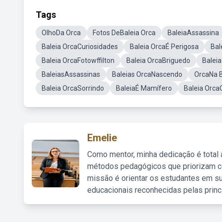
Tags
OlhoDa Orca
Fotos DeBaleia Orca
BaleiaAssassina
Baleia OrcaCuriosidades
Baleia OrcaÉ Perigosa
Bal
Baleia OrcaFotowffilton
Baleia OrcaBriguedo
Balei
BaleiasAssassinas
Baleias OrcaNascendo
OrcaNa 
Baleia OrcaSorrindo
BaleiaÉ Mamífero
Baleia Orca
Emelie
Como mentor, minha dedicação é total
métodos pedagógicos que priorizam co
missão é orientar os estudantes em su
educacionais reconhecidas pelas princ