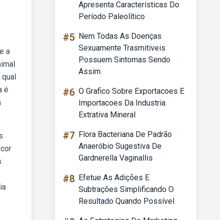
Apresenta Características Do
Período Paleolítico
#5
Nem Todas As Doenças
Sexuamente Trasmitiveis
e a
Possuem Sintomas Sendo
nimal
Assim
 qual
a é
#6
O Grafico Sobre Exportacoes E
m
Importacoes Da Industria
Extrativa Mineral
#7
Flora Bacteriana De Padrão
s
Anaeróbio Sugestiva De
 cor
Gardnerella Vaginallis
s
#8
Efetue As Adições E
ia
Subtrações Simplificando O
Resultado Quando Possível