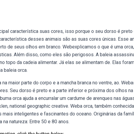
al característica suas cores, isso porque o seu dorso é preto 
 característica desses animais são as suas cores únicas. Esse a
perto de seus olhos em branco. Webexplicamos o que é uma orca,
rísticas. Além disso, como eles são perigosos. A baleia assassin
o topo da cadeia alimentar. Já elas se alimentam de. Elas fora
a baleia orca.
eta na maior parte do corpo e a mancha branca no ventre, ao. Weba
res. Seu dorso é preto e a parte inferior e próxima dos olhos na
buma orca ajuda a encurralar um cardume de arenques nas água
cklen, national geographic creative. Weba orca, também conhecida
ais inteligentes e fascinantes do oceano. Originárias da famíl
a na natureza: Entre 50 e 80 anos.
mation, click the button below.