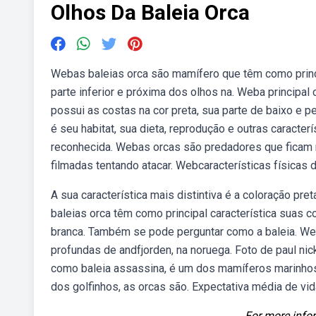
Olhos Da Baleia Orca
Webas baleias orca são mamífero que têm como princip
parte inferior e próxima dos olhos na. Weba principal
possui as costas na cor preta, sua parte de baixo e 
é seu habitat, sua dieta, reprodução e outras caracte
reconhecida. Webas orcas são predadores que ficam n
filmadas tentando atacar. Webcaracterísticas físicas d
A sua característica mais distintiva é a coloração pr
baleias orca têm como principal característica suas co
branca. Também se pode perguntar como a baleia. We
profundas de andfjorden, na noruega. Foto de paul ni
como baleia assassina, é um dos mamíferos marinhos m
dos golfinhos, as orcas são. Expectativa média de vid
For more infor