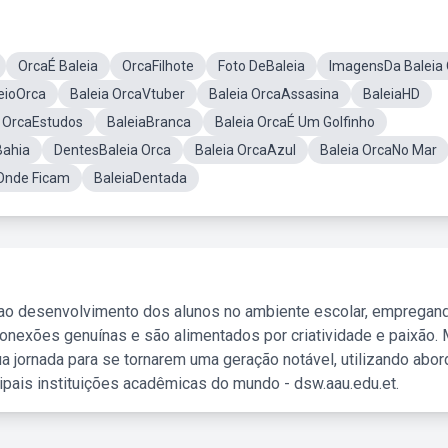
OrcaÉ Baleia
OrcaFilhote
Foto DeBaleia
ImagensDa Baleia 
eioOrca
Baleia OrcaVtuber
Baleia OrcaAssasina
BaleiaHD
a OrcaEstudos
BaleiaBranca
Baleia OrcaÉ Um Golfinho
Bahia
DentesBaleia Orca
Baleia OrcaAzul
Baleia OrcaNo Mar
Onde Ficam
BaleiaDentada
 ao desenvolvimento dos alunos no ambiente escolar, empregan
nexões genuínas e são alimentados por criatividade e paixão. 
a jornada para se tornarem uma geração notável, utilizando abo
ipais instituições acadêmicas do mundo - dsw.aau.edu.et.