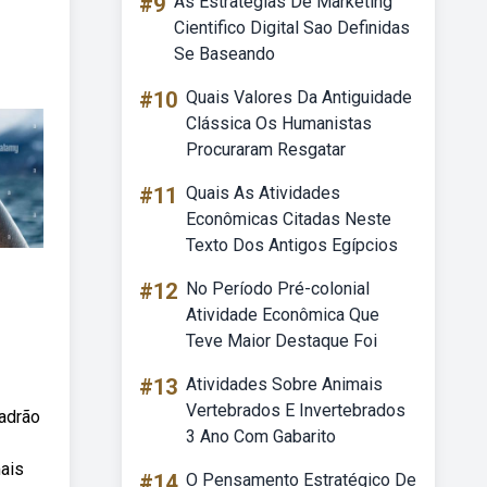
#9
As Estrategias De Marketing
Cientifico Digital Sao Definidas
Se Baseando
#10
Quais Valores Da Antiguidade
Clássica Os Humanistas
Procuraram Resgatar
#11
Quais As Atividades
Econômicas Citadas Neste
Texto Dos Antigos Egípcios
#12
No Período Pré-colonial
Atividade Econômica Que
Teve Maior Destaque Foi
#13
Atividades Sobre Animais
Vertebrados E Invertebrados
adrão
3 Ano Com Gabarito
mais
#14
O Pensamento Estratégico De