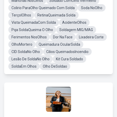
Manchas NosOlhos
Soldado ComOlho Vermelho
Colirio ParaOlho Queimado Com Solda
Soda NoOlho
TerçolOlhos
RetinaQueimada Solda
Vista QueimadaCom Solda
AcidenteOlhos
Pqa SoldaQueima O Olho
Soldagem MIG/MAG
Ferimentos NosOlhos
Dor Na Face
Lixadeira Corte
OlhoMortero
Queimadura OcularSolda
CID SoldaNo Olho
Cilios QueimadosIncendio
Lesão De SoldaNo Olho
Kit Cura Soldado
SoldaEm Olhos
Olho DeSoldao