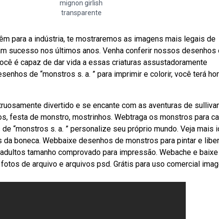
mignon girlish
transparente
êm para a indústria, te mostraremos as imagens mais legais de
ram sucesso nos últimos anos. Venha conferir nossos desenhos
 você é capaz de dar vida a essas criaturas assustadoramente
nhos de “monstros s. a. ” para imprimir e colorir, você terá ho
truosamente divertido e se encante com as aventuras de sulliva
s, festa de monstro, mostrinhos. Webtraga os monstros para ca
 “monstros s. a. ” personalize seu próprio mundo. Veja mais i
s da boneca. Webbaixe desenhos de monstros para pintar e liber
s e adultos tamanho comprovado para impressão. Webache e baixe
 fotos de arquivo e arquivos psd. Grátis para uso comercial ima