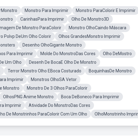
rMonstro
Monstro Para Imprimir
Monstro ParaColorir E Imprimir
onstro
CarinhasPara Imprimir
Olho De Monstro3D
Imagem De Monstro ParaColorir
Monstro OlhoCaindo Máscara
o Polvp DeUm Olho Colorir
Olhos GrandesMonstro Imprimir
onsters
Desenho OlhoGigante Monstro
os Para Imprimir
Molde Do MonstroDas Cores
Olho DeMostro
 De Um Olho
Desenh De BocaE Olho De Monstro
a
Terror Monstro Olho EBoca Costurado
BoquinhasDe Monstro
ra Imprimir
Monstros OlhoSA Vetor
De Monstro
Monstro De 3 Olhos ParaColorir
OlhosPNG Anime Monstro
Boca DeBoneco Para Imprimir
a Imprimir
Atividade Do MonstroDas Cores
ho De Monstrinhos ParaColorir Com Um Olho
OlhoMonstrinho Impri