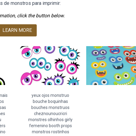
s de monstros para imprimir:
mation, click the button below.
LEARN MORE
mais
yeux ojos monstruo
os
bouche boquinhas
sas
bouches monstruos
hes
cheznounoucricri
u
monstres olhinhos girly
ers
femenino booth props
ino
monstros rostinhos