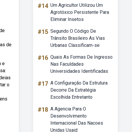
#14
Um Agricultor Utilizou Um
Agrotóxico Persistente Para
Eliminar Insetos
 de
#15
Segundo O Código De
Trânsito Brasileiro As Vias
ras de
Urbanas Classificam-se
#16
Quais As Formas De Ingresso
n e
Nas Faculdades
sa:
Universidades Identificadas
deias
#17
A Configuração Da Estrutura
tar o
Decorre Da Estratégia
Escolhida Entretanto
gens
#18
A Agencia Para O
Desenvolvimento
Internacional Das Nacoes
Unidas Usaid