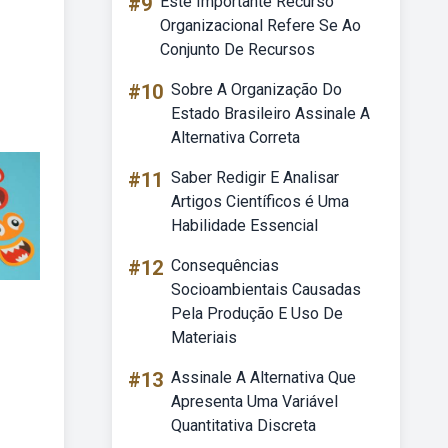
#9
Este Importante Recurso
Organizacional Refere Se Ao
Conjunto De Recursos
#10
Sobre A Organização Do
Estado Brasileiro Assinale A
Alternativa Correta
#11
Saber Redigir E Analisar
Artigos Científicos é Uma
Habilidade Essencial
#12
Consequências
Socioambientais Causadas
Pela Produção E Uso De
Materiais
#13
Assinale A Alternativa Que
Apresenta Uma Variável
Quantitativa Discreta