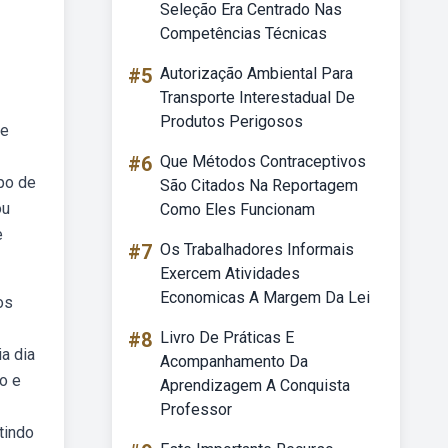
Seleção Era Centrado Nas
Competências Técnicas
#5
Autorização Ambiental Para
Transporte Interestadual De
Produtos Perigosos
 e
#6
Que Métodos Contraceptivos
po de
São Citados Na Reportagem
ou
Como Eles Funcionam
e
#7
Os Trabalhadores Informais
Exercem Atividades
Economicas A Margem Da Lei
os
#8
Livro De Práticas E
a dia
Acompanhamento Da
o e
Aprendizagem A Conquista
Professor
tindo