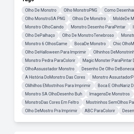
Olho De Monstro
Olho MonstroPNG
Como Desenha
Olho MonstroSA PNG
Olhos De Monstro
MoldeDe M
Monstro OlhoCaindo
Monstro Desenho ParaPintar
Olho DePalhaço
Olho De MonstroTenebroso
Monstr
Monstro 6 OlhosGame
BocaDe Monstro
Chic OlhoM
Olho DeHalloween Para Imprimir
Olhinhos DeMonstrinh
Monstro Pedra ParaColorir
Magic Monster ParaPintar
OlhoAssusstador Monstro
Desenho De Olho DeBonec
A História DoMonstro Das Cores
Monstro AssustadorPa
Olilhilhos EMostrihos Para Imprimir
Boca E OlhoNariz 
Monstro SA OlhoDesenho Buh
ImagensDe Monstros
MonstroDas Cores Em Feltro
Mostrinhos SemOlhos Par
Olho DeMostro Pra Imprimir
ABC ParaColorir
Desen