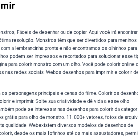
imir
tros; Fáceis de desenhar ou de copiar. Aqui você irá encontrar
ótima resolução. Monstros têm que ser divertidos para meninos
om a lembrancinha pronta e não encontramos os olhinhos para
lhos podem ser impressos e recortados para solucionar esse ti
na para colorir monstro com um olho. Você pode colorir online 
s nas redes sociais. Webos desenhos para imprimir e colorir d
 os personagens principais e cenas do filme. Colorir os desenh
orir e imprimir. Solte sua criatividade e dê vida a esse olho
também pode se interessar nas desenhos para colorir da categori
s grátis para olho de monstro. 11. 000+ vetores, fotos de arquiv
 alta qualidade. Webexistem diversos modelos de desenhos de
olorir, desde os mais fofinhos até os mais assustadores, permi