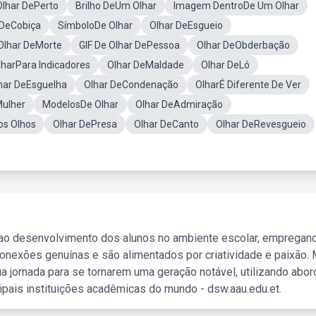
Olhar DePerto
Brilho DeUm Olhar
Imagem DentroDe Um Olhar
 DeCobiça
SímboloDe Olhar
Olhar DeEsgueio
Olhar DeMorte
GIF De Olhar DePessoa
Olhar DeObderbação
harPara Indicadores
Olhar DeMaldade
Olhar DeLó
har DeEsguelha
Olhar DeCondenação
OlharÉ Diferente De Ver
Mulher
ModelosDe Olhar
Olhar DeAdmiração
os Olhos
Olhar DePresa
Olhar DeCanto
Olhar DeRevesgueio
 ao desenvolvimento dos alunos no ambiente escolar, empregan
nexões genuínas e são alimentados por criatividade e paixão. 
a jornada para se tornarem uma geração notável, utilizando abo
ipais instituições acadêmicas do mundo - dsw.aau.edu.et.