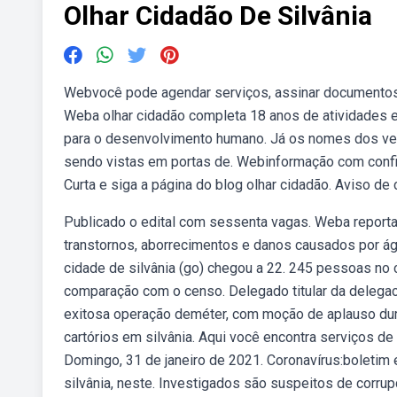
Olhar Cidadão De Silvânia
Webvocê pode agendar serviços, assinar documentos, 
Weba olhar cidadão completa 18 anos de atividades e 
para o desenvolvimento humano. Já os nomes dos vere
sendo vistas em portas de. Webinformação com confia
Curta e siga a página do blog olhar cidadão. Aviso de c
Publicado o edital com sessenta vagas. Weba reportag
transtornos, aborrecimentos e danos causados por ág
cidade de silvânia (go) chegou a 22. 245 pessoas n
comparação com o censo. Delegado titular da delegac
exitosa operação deméter, com moção de aplauso duran
cartórios em silvânia. Aqui você encontra serviços de r
Domingo, 31 de janeiro de 2021. Coronavírus:boletim 
silvânia, neste. Investigados são suspeitos de corru