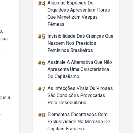
#4
Algumas Espécies De
Orquídeas Apresentam Flores
Que Mimetizam Vespas
Fêmeas
o.
#5
Invisibilidade Das Crianças Que
gias
Nascem Nos Presídios
o
Femininos Brasileiros
.
#6
Assinale A Alternativa Que Não
Apresenta Uma Característica
Do Capitalismo
#7
As Infecções Virais Ou Viroses
São Condições Provocadas
que a
Pelo Desequilíbrio
.
#8
Elementos Encontrados Com
Exclusividade No Mercado De
Capitais Brasileiro: