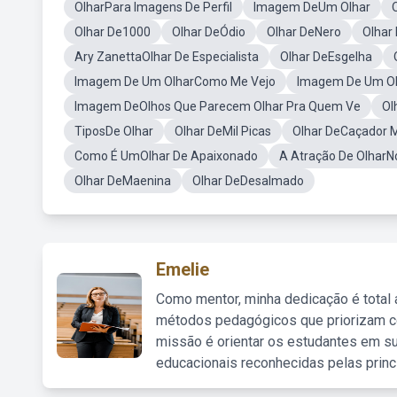
OlharPara Imagens De Perfil
Imagem DeUm Olhar
Olhar De1000
Olhar DeÓdio
Olhar DeNero
Olhar
Ary ZanettaOlhar De Especialista
Olhar DeEsgelha
Imagem De Um OlharComo Me Vejo
Imagem De Um Ol
Imagem DeOlhos Que Parecem Olhar Pra Quem Ve
Ol
TiposDe Olhar
Olhar DeMil Picas
Olhar DeCaçador 
Como É UmOlhar De Apaixonado
A Atração De OlharN
Olhar DeMaenina
Olhar DeDesalmado
Emelie
Como mentor, minha dedicação é total
métodos pedagógicos que priorizam co
missão é orientar os estudantes em su
educacionais reconhecidas pelas princ