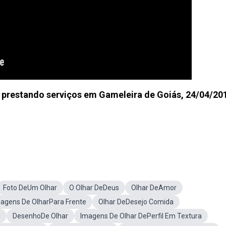
 prestando serviços em Gameleira de Goiás, 24/04/20
Foto DeUm Olhar
O Olhar DeDeus
Olhar DeAmor
agens De OlharPara Frente
Olhar DeDesejo Comida
u
DesenhoDe Olhar
Imagens De Olhar DePerfil Em Textura