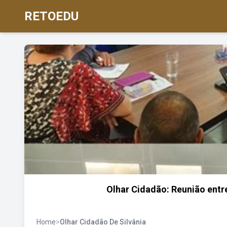
RETOEDU
Olhar Cidadão: Reunião entr
Home
>
Olhar Cidadão De Silvânia