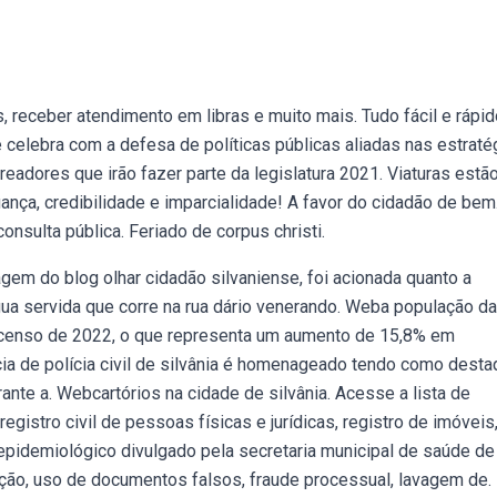
receber atendimento em libras e muito mais. Tudo fácil e rápid
celebra com a defesa de políticas públicas aliadas nas estraté
adores que irão fazer parte da legislatura 2021. Viaturas estã
nça, credibilidade e imparcialidade! A favor do cidadão de bem
onsulta pública. Feriado de corpus christi.
em do blog olhar cidadão silvaniense, foi acionada quanto a
ua servida que corre na rua dário venerando. Weba população da
o censo de 2022, o que representa um aumento de 15,8% em
ia de polícia civil de silvânia é homenageado tendo como desta
te a. Webcartórios na cidade de silvânia. Acesse a lista de
egistro civil de pessoas físicas e jurídicas, registro de imóveis,
epidemiológico divulgado pela secretaria municipal de saúde de
pção, uso de documentos falsos, fraude processual, lavagem de.