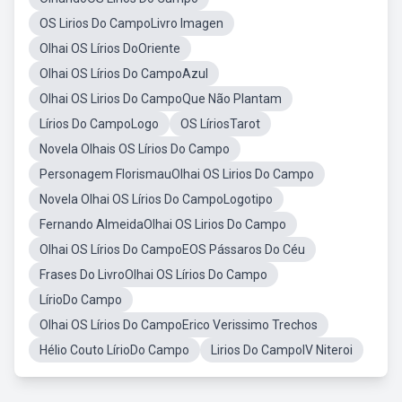
OS Lirios Do CampoLivro Imagen
Olhai OS Lírios DoOriente
Olhai OS Lírios Do CampoAzul
Olhai OS Lirios Do CampoQue Não Plantam
Lírios Do CampoLogo
OS LíriosTarot
Novela Olhais OS Lírios Do Campo
Personagem FlorismauOlhai OS Lirios Do Campo
Novela Olhai OS Lírios Do CampoLogotipo
Fernando AlmeidaOlhai OS Lirios Do Campo
Olhai OS Lírios Do CampoEOS Pássaros Do Céu
Frases Do LivroOlhai OS Lírios Do Campo
LírioDo Campo
Olhai OS Lírios Do CampoErico Verissimo Trechos
Hélio Couto LírioDo Campo
Lirios Do CampoIV Niteroi