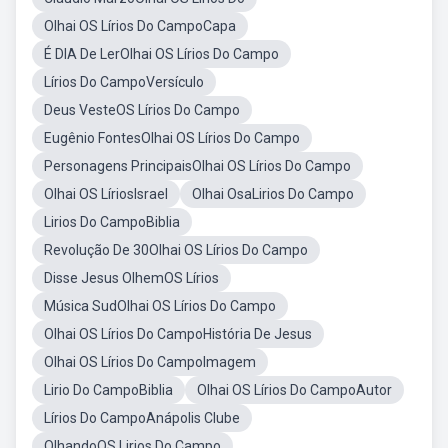
Olhai OS Lírios Do CampoCapa
É DIA De LerOlhai OS Lírios Do Campo
Lírios Do CampoVersículo
Deus VesteOS Lírios Do Campo
Eugênio FontesOlhai OS Lírios Do Campo
Personagens PrincipaisOlhai OS Lírios Do Campo
Olhai OS LíriosIsrael
Olhai OsaLirios Do Campo
Lirios Do CampoBiblia
Revolução De 30Olhai OS Lírios Do Campo
Disse Jesus OlhemOS Lírios
Música SudOlhai OS Lírios Do Campo
Olhai OS Lírios Do CampoHistória De Jesus
Olhai OS Lírios Do CampoImagem
Lirio Do CampoBiblia
Olhai OS Lírios Do CampoAutor
Lírios Do CampoAnápolis Clube
OlhandoOS Lirios Do Campo