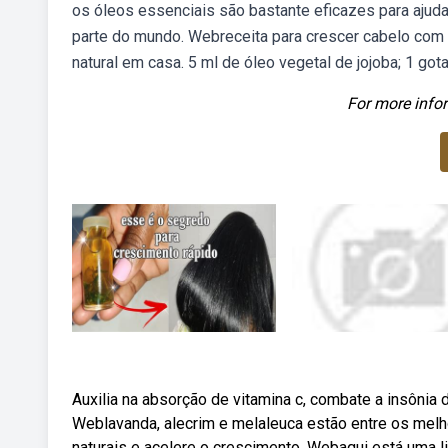
os óleos essenciais são bastante eficazes para ajud
parte do mundo. Webreceita para crescer cabelo com 
natural em casa. 5 ml de óleo vegetal de jojoba; 1 go
For more infor
Auxilia na absorção de vitamina c, combate a insônia 
Weblavanda, alecrim e melaleuca estão entre os mel
naturais e acelere o crescimento. Webaqui está uma l