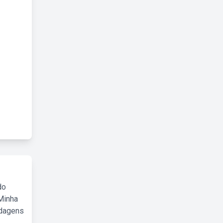
do
Minha
rdagens