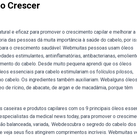
lo Crescer
ural e eficaz para promover o crescimento capilar e melhorar a
ia das pessoas dá muita importância à saúde do cabelo, por is
s para o crescimento saudável. Webmuitas pessoas usam óleos
ades estimulantes, antiinflamatórias, antibacterianas, emolient
imento do cabelo. Desde muito pequena aprendi que os óleos
eos essenciais para cabelo estimulariam os folículos pilosos,
no cabelo. Os ingredientes também auxiliariam. Webalguns óleos
leo de rícino, de abacate, de argan e de macadâmia, porque têm
s caseiras e produtos capilares com os 9 principais óleos esse
especialistas da medical news today, para promover o crescime
ção balanceada, variada,. Webdescubra o segredo do cabelo dos
e veja seus fios atingirem comprimentos incríveis. Webmuitas v