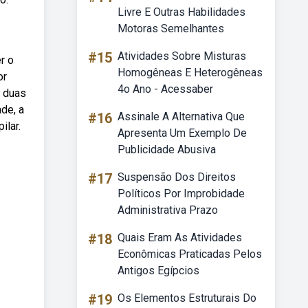
Livre E Outras Habilidades
Motoras Semelhantes
#15
Atividades Sobre Misturas
r o
Homogêneas E Heterogêneas
or
4o Ano - Acessaber
r duas
de, a
#16
Assinale A Alternativa Que
ilar.
Apresenta Um Exemplo De
Publicidade Abusiva
#17
Suspensão Dos Direitos
Políticos Por Improbidade
Administrativa Prazo
#18
Quais Eram As Atividades
Econômicas Praticadas Pelos
Antigos Egípcios
#19
Os Elementos Estruturais Do