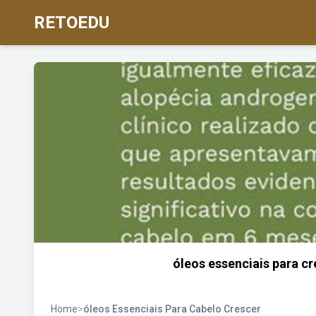
RETOEDU
óleos essenciais para c
Home
>
óleos Essenciais Para Cabelo Crescer