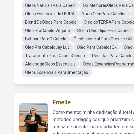
Oleos NaturaisPara Cabelo
OS MelhoresÓleos Para Ca
Óleos EssenciaisdoTERRA
Yuan OleoPara Cabelos
Blend DeÓleos Para Cabelo
Oleo doTERRAPara Cabel
Oleo PraCabelo Vegano
Shein Oleo DijonPara Cabelo
Babosa ParaO Cabelo
ÓleoEssencial Para Crescer Cab
Oleo Pra CabeloJay Luc
Oleo Para CabelosQk
Óleo 
Tratamento Para CabeloOleoso
Receitas Para Cabelo
AlelopatiaÓleos Essenciais
Óleos EssenciaisPeppermi
Óleos Essenciais ParaUmectação
Emelie
Como mentor, minha dedicação é total
métodos pedagógicos que priorizam co
missão é orientar os estudantes em su
educacionais reconhecidas pelas princ