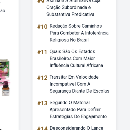
#9
Assinale A Alternativa Cuja
r
Oração Subordinada é
ção
Substantiva Predicativa
#10
Redação Sobre Caminhos
Para Combater A Intolerância
Religiosa No Brasil
#11
Quais São Os Estados
Brasileiros Com Maior
Influência Cultural Africana
#12
Transitar Em Velocidade
Incompativel Com A
Segurança Diante De Escolas
#13
Segundo O Material
Apresentado Para Definir
Estratégias De Engajamento
#14
Desconsiderando O Lance
o.