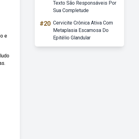
Texto São Responsáveis Por
Sua Completude
#20
Cervicite Crônica Ativa Com
Metaplasia Escamosa Do
lo e
Epitélio Glandular
eludo
as.