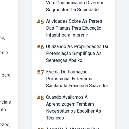
Vem Contaminando Diversos
Segmentos Da Sociedade
#5
Atividades Sobre As Partes
Das Plantas Para Educação
Infantil-para Imprimir
so,
#6
Utilizando As Propriedades Da
es e.
Potenciação Simplifique As
Sentenças Abaixo
#7
Escola De Formação
 para
Profissional Enfermeira
Sanitarista Francisca Saavedra
#8
Quando Avaliamos A
nciais
Aprendizagem Também
nto
Necessitamos Escolher As
Técnicas
ezes,