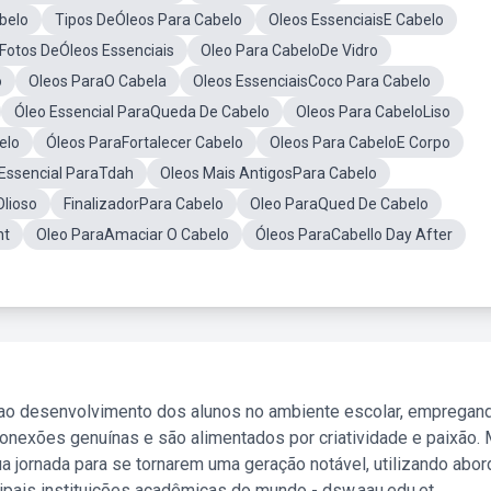
belo
Tipos DeÓleos Para Cabelo
Oleos EssenciaisE Cabelo
Fotos DeÓleos Essenciais
Oleo Para CabeloDe Vidro
o
Oleos ParaO Cabela
Oleos EssenciaisCoco Para Cabelo
Óleo Essencial ParaQueda De Cabelo
Oleos Para CabeloLiso
elo
Óleos ParaFortalecer Cabelo
Oleos Para CabeloE Corpo
Essencial ParaTdah
Oleos Mais AntigosPara Cabelo
Olioso
FinalizadorPara Cabelo
Oleo ParaQued De Cabelo
nt
Oleo ParaAmaciar O Cabelo
Óleos ParaCabello Day After
 ao desenvolvimento dos alunos no ambiente escolar, empregan
nexões genuínas e são alimentados por criatividade e paixão. 
a jornada para se tornarem uma geração notável, utilizando abo
ipais instituições acadêmicas do mundo - dsw.aau.edu.et.