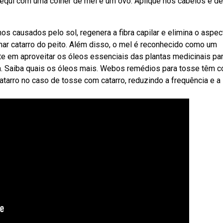
pequi com uma colher de mel e um ovo. Aplique nos cabelos e de
nos causados pelo sol, regenera a fibra capilar e elimina o aspec
ar catarro do peito. Além disso, o mel é reconhecido como um
e em aproveitar os óleos essenciais das plantas medicinais pa
a. Saiba quais os óleos mais. Webos remédios para tosse têm 
catarro no caso de tosse com catarro, reduzindo a frequência e a