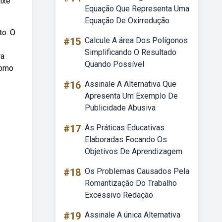
ixe
Equação Que Representa Uma
Equação De Oxirredução
to. O
#15
Calcule A área Dos Polígonos
Simplificando O Resultado
ra
Quando Possível
como
#16
Assinale A Alternativa Que
Apresenta Um Exemplo De
Publicidade Abusiva
#17
As Práticas Educativas
Elaboradas Focando Os
Objetivos De Aprendizagem
#18
Os Problemas Causados Pela
Romantização Do Trabalho
Excessivo Redação
#19
Assinale A única Alternativa