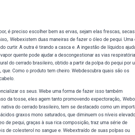
por, é preciso escolher bem as ervas, sejam elas frescas, secas
ixo,. Webexistem duas maneiras de fazer o óleo de pequi. Uma
curtir. A outra é tirando a casca e. A ingestão de líquidos ajud
ar vapor quente pode ajudar a descongestionar as vias respiratóri
ral do cerrado brasileiro, obtido a partir da polpa do pequi por 
ção, que. Como o produto tem cheiro. Webdescubra quais são os
cabelo.
otencializar os seus. Webe uma forma de fazer isso também
caso da tosse, eles agem tanto promovendo expectoração,. Webo
re nativa do cerrado brasileiro, tem se destacado como um import
e ácidos graxos mono saturados, que diminuem os níveis elevad
o de pequi, graças à sua rica composição, traz uma série de
veis de colesterol no sangue e. Webextraído de suas polpas ou