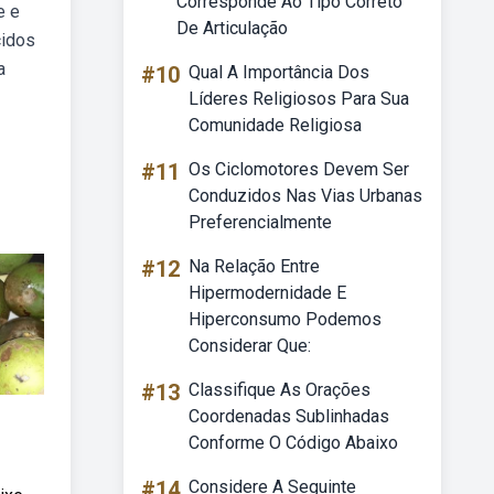
Corresponde Ao Tipo Correto
e e
De Articulação
cidos
a
#10
Qual A Importância Dos
Líderes Religiosos Para Sua
Comunidade Religiosa
#11
Os Ciclomotores Devem Ser
Conduzidos Nas Vias Urbanas
Preferencialmente
#12
Na Relação Entre
Hipermodernidade E
Hiperconsumo Podemos
Considerar Que:
#13
Classifique As Orações
Coordenadas Sublinhadas
Conforme O Código Abaixo
#14
Considere A Seguinte