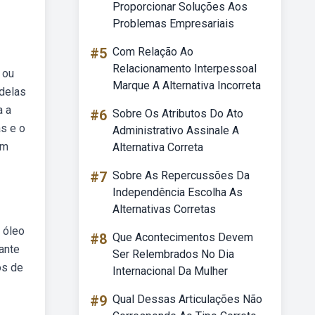
Proporcionar Soluções Aos
Problemas Empresariais
#5
Com Relação Ao
Relacionamento Interpessoal
 ou
Marque A Alternativa Incorreta
 delas
a a
#6
Sobre Os Atributos Do Ato
as e o
Administrativo Assinale A
um
Alternativa Correta
#7
Sobre As Repercussões Da
Independência Escolha As
Alternativas Corretas
 óleo
#8
Que Acontecimentos Devem
ante
Ser Relembrados No Dia
os de
Internacional Da Mulher
#9
Qual Dessas Articulações Não