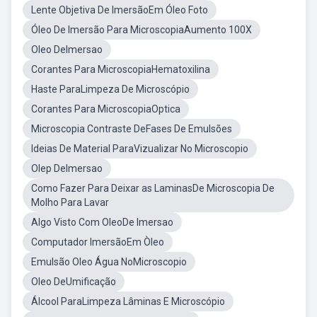
Lente Objetiva De ImersãoEm Óleo Foto
Óleo De Imersão Para MicroscopiaAumento 100X
Oleo DeImersao
Corantes Para MicroscopiaHematoxilina
Haste ParaLimpeza De Microscópio
Corantes Para MicroscopiaOptica
Microscopia Contraste DeFases De Emulsões
Ideias De Material ParaVizualizar No Microscopio
Olep DeImersao
Como Fazer Para Deixar as LaminasDe Microscopia De
Molho Para Lavar
Algo Visto Com OleoDe Imersao
Computador ImersãoEm Òleo
Emulsão Oleo Água NoMicroscopio
Oleo DeUmificação
Álcool ParaLimpeza Lâminas E Microscópio