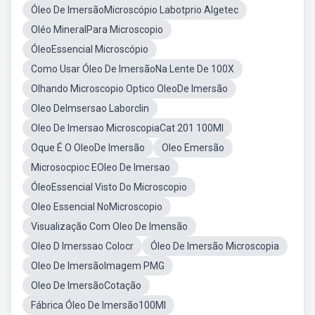
Óleo De ImersãoMicroscópio Labotprio Algetec
Oléo MineralPara Microscopio
ÓleoEssencial Microscópio
Como Usar Óleo De ImersãoNa Lente De 100X
Olhando Microscopio Optico OleoDe Imersão
Oleo DeImsersao Laborclin
Oleo De Imersao MicroscopiaCat 201 100Ml
Oque É O OleoDe Imersão
Oleo Emersão
Microsocpioc EOleo De Imersao
ÓleoEssencial Visto Do Microscopio
Oleo Essencial NoMicroscopio
Visualização Com Oleo De Imensão
Oleo D Imerssao Colocr
Óleo De Imersão Microscopia
Oleo De ImersãoImagem PMG
Oleo De ImersãoCotação
Fábrica Óleo De Imersão100Ml