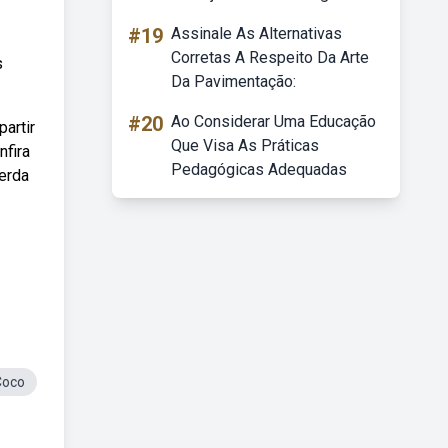
#19
Assinale As Alternativas
Corretas A Respeito Da Arte
s
Da Pavimentação:
#20
Ao Considerar Uma Educação
artir
Que Visa As Práticas
nfira
Pedagógicas Adequadas
perda
Coco