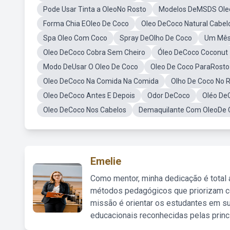
Pode Usar Tinta a OleoNo Rosto
Modelos DeMSDS Ole
Forma Chia EOleo De Coco
Oleo DeCoco Natural Cabel
Spa Oleo Com Coco
Spray DeOlho De Coco
Um Mês
Oleo DeCoco Cobra Sem Cheiro
Óleo DeCoco Coconut
Modo DeUsar O Oleo De Coco
Oleo De Coco ParaRost
Oleo DeCoco Na Comida Na Comida
Olho De Coco No 
Oleo DeCoco Antes E Depois
Odor DeCoco
Oléo De
Oleo DeCoco Nos Cabelos
Demaquilante Com OleoDe C
Emelie
Como mentor, minha dedicação é total
métodos pedagógicos que priorizam co
missão é orientar os estudantes em su
educacionais reconhecidas pelas princ