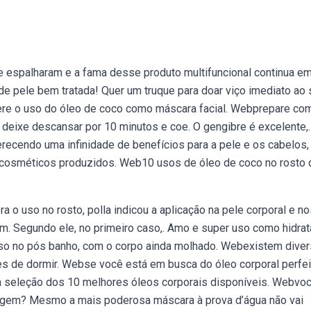
e espalharam e a fama desse produto multifuncional continua em 
o de pele bem tratada! Quer um truque para doar viço imediato ao
dere o uso do óleo de coco como máscara facial. Webprepare co
 deixe descansar por 10 minutos e coe. O gengibre é excelente,.
erecendo uma infinidade de benefícios para a pele e os cabelos,
 cosméticos produzidos. Web10 usos de óleo de coco no rosto 
ra o uso no rosto, polla indicou a aplicação na pele corporal e n
m. Segundo ele, no primeiro caso,. Amo e super uso como hidrat
asso no pós banho, com o corpo ainda molhado. Webexistem dive
es de dormir. Webse você está em busca do óleo corporal perfei
ssa seleção dos 10 melhores óleos corporais disponíveis. Webvo
uiagem? Mesmo a mais poderosa máscara à prova d’água não vai