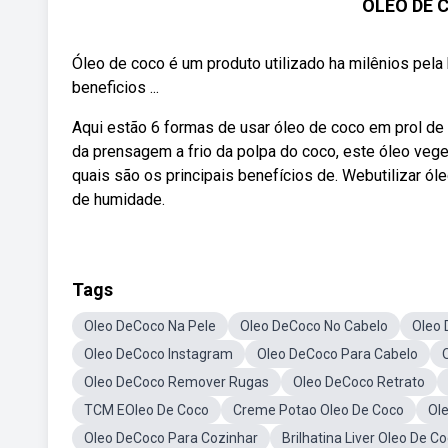
ÓLEO DE 
Óleo de coco é um produto utilizado ha milênios pe
beneficios ...
Aqui estão 6 formas de usar óleo de coco em prol de 
da prensagem a frio da polpa do coco, este óleo veget
quais são os principais benefícios de. Webutilizar óle
de humidade.
Tags
Oleo DeCoco Na Pele
Oleo DeCoco No Cabelo
Oleo 
Oleo DeCoco Instagram
Oleo DeCoco Para Cabelo
Oleo DeCoco Remover Rugas
Oleo DeCoco Retrato
TCM EOleo De Coco
Creme Potao Oleo De Coco
Ol
Oleo DeCoco Para Cozinhar
Brilhatina Liver Oleo De C