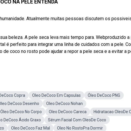
COCO NA PELE ENTENDA
la humanidade. Atualmente muitas pessoas discutem os possivei
sua beleza. A pele seca leva mais tempo para. Webproduzido a p
al é perfeito para integrar uma linha de cuidados com a pele. Co
o de coco no rosto pode ajudar a repor a pele seca e a evitar a 
DeCoco Copra
Oleo DeCoco Em Capsulas
Óleo DeCoco PNG
Oleo DeCoco Desenho
Oleo DeCoco Nohan
Óleo DeCoco No Corpo
Oleo DeCoco Careca
Hidratacao OleoDe 
eo DeCoco Ácido Graxo
Sérum Facial Com OleoDe Coco
oco
Oleo DeCoco Faz Mal
Oleo No RostoPra Dormir