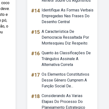
Refletir Sobre Os Algoritmos
e coco
 deve.
#14
Identifique As Formas Verbais
sto e
Empregadas Nas Frases Do
m pó;
Desenho Central
ão, o
#15
A Característica De
eu
Democracia Ressaltada Por
Montesquieu Diz Respeito:
#16
Quanto às Classificações De
Triângulos Assinale A
Alternativa Correta
#17
Os Elementos Constitutivos
Desse Gênero Cumprem A
Função Social De...
#18
Considerando As Varias
Etapas Do Processo Do
Planejamento Estrategico