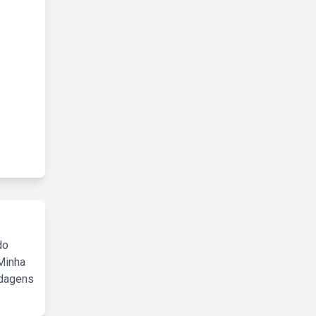
do
Minha
rdagens