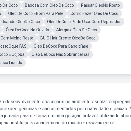
o De Coco
Babosa Com Oleo De Coco
Passar OleoNo Rosto
o
Oleo De Coco EBom Para Pele
Como Fazer Oleo De Coco
 Usando OleoDe Coco
Oleo DeCoco Pode Usar Com Reparador
Óleo DeCoco No Ouvido
Alergia aÓleo De Coco
o Com Melno Rosto
BUIO Hair Creme OleoDe Coco
RostoOque FAS
Óleo DeCoco Para Candidíase
Coco E Jojoba
Oleo DeCoco Nas Sobrancelhas
oco Liquido
 ao desenvolvimento dos alunos no ambiente escolar, empregan
nexões genuínas e são alimentados por criatividade e paixão. 
a jornada para se tornarem uma geração notável, utilizando abo
ipais instituições acadêmicas do mundo - dsw.aau.edu.et.