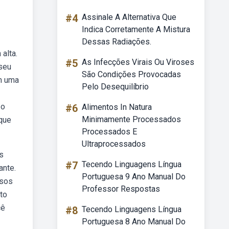
#4
Assinale A Alternativa Que
Indica Corretamente A Mistura
Dessas Radiações.
alta.
#5
As Infecções Virais Ou Viroses
 seu
São Condições Provocadas
m uma
Pelo Desequilíbrio
 o
#6
Alimentos In Natura
Minimamente Processados
que
Processados E
Ultraprocessados
os
#7
Tecendo Linguagens Língua
ante.
Portuguesa 9 Ano Manual Do
rsos
Professor Respostas
to
cê
#8
Tecendo Linguagens Língua
Portuguesa 8 Ano Manual Do