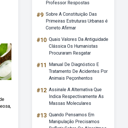
Professor Respostas
#9
Sobre A Constituição Das
Primeiras Estruturas Urbanas é
Correto Afirmar
#10
Quais Valores Da Antiguidade
Clássica Os Humanistas
Procuraram Resgatar
#11
Manual De Diagnóstico E
Tratamento De Acidentes Por
Animais Peçonhentos
#12
Assinale A Alternativa Que
Indica Respectivamente As
 de
Massas Moleculares
leosa,
#13
Quando Pensamos Em
Manipulação Precisamos