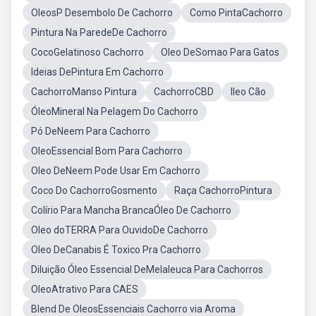
OleosP Desembolo De Cachorro
Como PintaCachorro
Pintura Na ParedeDe Cachorro
CocoGelatinoso Cachorro
Oleo DeSomao Para Gatos
Ideias DePintura Em Cachorro
CachorroManso Pintura
CachorroCBD
Ileo Cão
ÓleoMineral Na Pelagem Do Cachorro
Pó DeNeem Para Cachorro
OleoEssencial Bom Para Cachorro
Oleo DeNeem Pode Usar Em Cachorro
Coco Do CachorroGosmento
Raça CachorroPintura
Colírio Para Mancha BrancaÓleo De Cachorro
Oleo doTERRA Para OuvidoDe Cachorro
Oleo DeCanabis É Toxico Pra Cachorro
Diluição Óleo Essencial DeMelaleuca Para Cachorros
OleoAtrativo Para CAES
Blend De OleosEssenciais Cachorro via Aroma