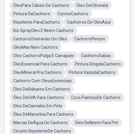
ÓleoPara Cabelo De Cachorro
Oleo DeCitronela
Pintura DaCachorro
OzonioCachorro
Repelente ParaCachorro
Cachorros De OleoAzul
Bio SprayOleo E Neem Cachorro
CachorroCheirando Um Oleo
CachorroPinturo
OleoMax Nem Cachorro
Oleo CachorroPulga E Carrapato
CachorroSabao
ÓleoEssencial Para Cachorro
Pintura DirigidaCachorro
OleoMineral Pra Cachorro
Pintura VazadaCachorro
Cachorro Com OleosEssenciais
Óleo DeBálsamo Em Cachorro
Óleo DeUVA Para Cachorro
Coco PastosoDe Cachorro
Oleo DeCannabis Em Pets
Óleo DeMaconha Para Cachorro
Marcas DeÁgua De Cachorro
Oleo DeNeem Para Pet
Circuito RepelenteDe Cachorro