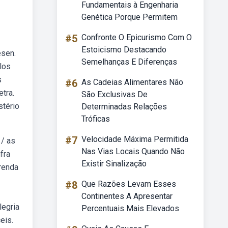
Fundamentais à Engenharia
Genética Porque Permitem
#5
Confronte O Epicurismo Com O
Estoicismo Destacando
esen.
Semelhanças E Diferenças
 los
s
#6
As Cadeias Alimentares Não
etra.
São Exclusivas De
stério
Determinadas Relações
Tróficas
#7
Velocidade Máxima Permitida
 / as
Nas Vias Locais Quando Não
fra
Existir Sinalização
renda
#8
Que Razões Levam Esses
Continentes A Apresentar
legria
Percentuais Mais Elevados
eis.