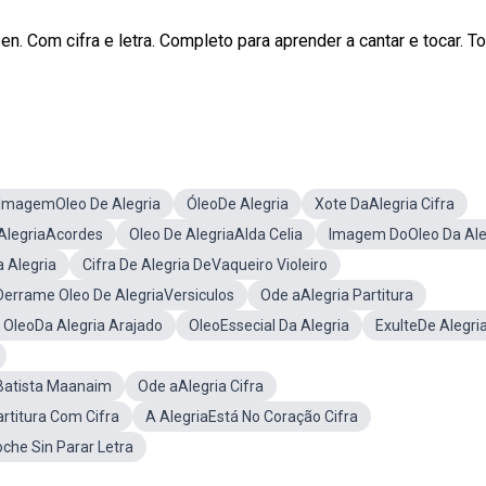
n. Com cifra e letra. Completo para aprender a cantar e tocar. T
ImagemOleo De Alegria
ÓleoDe Alegria
Xote DaAlegria Cifra
AlegriaAcordes
Oleo De AlegriaAlda Celia
Imagem DoOleo Da Ale
 Alegria
Cifra De Alegria DeVaqueiro Violeiro
Derrame Oleo De AlegriaVersiculos
Ode aAlegria Partitura
OleoDa Alegria Arajado
OleoEssecial Da Alegria
ExulteDe Alegri
a Batista Maanaim
Ode aAlegria Cifra
rtitura Com Cifra
A AlegriaEstá No Coração Cifra
che Sin Parar Letra