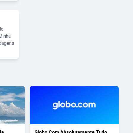
do
Minha
rdagens
Na
Globo Com Absolutamente Tudo