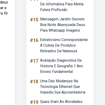
 deus
De Informática Para Minha
ar e
Futura Profissão
/e f9
#15
Mensagem Jardim Secreto
o
Boa Noite Abençoada Deus
Para Whatsapp Imagens
#16
Extrativismo Correspondente
A Coleta De Produtos
Retirados Da Natureza
#17
Avaliação Diagnostica De
Historia E Geografia 1 Ano
Ensino Fundamental
#18
Uma Das Mudanças Na
Tecnologia Ethernet Que
Impediu Sua Aposentadoria
#19
Quais Eram As Atividades