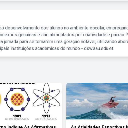
 ao desenvolvimento dos alunos no ambiente escolar, empregan
nexões genuínas e são alimentados por criatividade e paixão. 
a jornada para se tornarem uma geração notável, utilizando abo
ipais instituições acadêmicas do mundo - dsw.aau.edu.et.
no Indique As Afirmativas
As Atividades Esportivas 