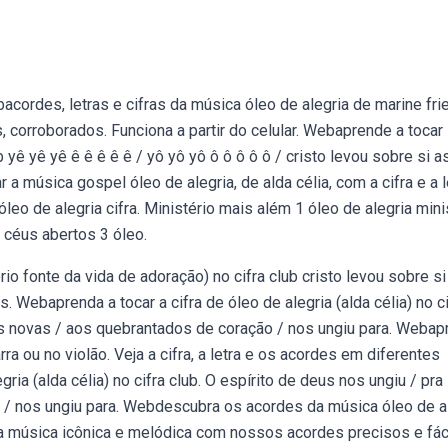
acordes, letras e cifras da música óleo de alegria de marine fri
, corroborados. Funciona a partir do celular. Webaprende a tocar
 yê yê yê ê ê ê ê ê / yô yô yô ô ô ô ô ô / cristo levou sobre si a
 música gospel óleo de alegria, de alda célia, com a cifra e a l
leo de alegria cifra. Ministério mais além 1 óleo de alegria mini
o céus abertos 3 óleo.
io fonte da vida de adoração) no cifra club cristo levou sobre si
 Webaprenda a tocar a cifra de óleo de alegria (alda célia) no ci
as novas / aos quebrantados de coração / nos ungiu para. Webap
arra ou no violão. Veja a cifra, a letra e os acordes em diferentes
ria (alda célia) no cifra club. O espírito de deus nos ungiu / pra
/ nos ungiu para. Webdescubra os acordes da música óleo de a
essa música icônica e melódica com nossos acordes precisos e fác