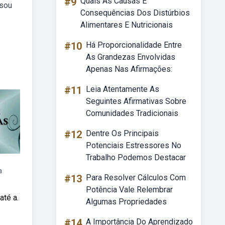
#9
Quais As Causas E
 sou
Consequências Dos Distúrbios
Alimentares E Nutricionais
#10
Há Proporcionalidade Entre
As Grandezas Envolvidas
Apenas Nas Afirmações:
#11
Leia Atentamente As
Seguintes Afirmativas Sobre
Comunidades Tradicionais
#12
Dentre Os Principais
Potenciais Estressores No
Trabalho Podemos Destacar
a
#13
Para Resolver Cálculos Com
Potência Vale Relembrar
até a.
Algumas Propriedades
#14
A Importância Do Aprendizado