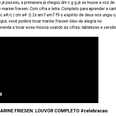
 já passou, a primavera já chegou dm c g g já se houve a voz de
marine friesen. Com cifra e letra. Completo para aprender a cant
c a#/c | cm a# :|| 2x am7 em7 f9 o espírito de deus nos ungiu c
uir, você poderá tocar marine friesen óleo de alegria no
 Aprenda a tocar essa música usando as cifras, tablaturas e versã
 MARINE FRIESEN. LOUVOR COMPLETO #celebracao