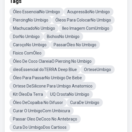
Tags
Óleo EssencialNo Umbigo
AcupressãoNo Umbigo
PiercingNo Umbigo
Óleos Para ColocarNo Umbigo
MachucadoNo Umbigo
Ileo Imagem ComUmbigo
DorNo Umbigo
BichosNo Umbigo
CaroçoNo Umbigo
PassarÓleo No Umbigo
Fisico ComÓleo
Óleo De Coco ClareiaO Piercing No Umbigo
óleoEssencial doTERRA Deep Blue
OrteseUmbigo
Óleo Para PassarNo Umbigo De Bebe
Ortese DeSilicone Para Umbigo Anatomico
Kit ÓleoDa Terra
UQ CrostaNo Umbigo
Óleo DeCopaíba No Difusor
CuraDe Umbigo
Curar O UmbigoCom Umbicura
Passar Oleo DeCoco No Antebraço
Cura Do UmbigoDos Cartioos