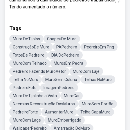
Tendo aumentado o número.
Tags
Muro DeTijolos
ChapeuDe Muro
ConstruçãoDe Muro
PAPedreiro
PedreiroEm Png
FotosDe Pedreiro
DIA DoPedreiro
MuroCom Telhado
MurosEm Pedra
Pedreiro Fazendo MuroVetor
MuroCom Laje
Telha NoMuro
MuroSem Coluna
Telhas NoMuro
PedreiroFoto
ImagemPedreiro
Muro DeTijolinho a Vista
MuroCai
Neemias Reconstrução DosMuros
MuroSem Portão
PedreiroForte
AumentarMuro
Telha CapaMuro
MuroCom Lage
MuroEmbarrigado
WallpaperPedreiro
Amarração DoMuro