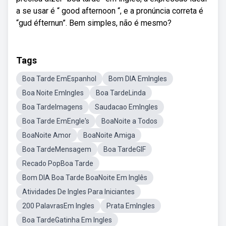
a se usar é “ good afternoon “, e a pronúncia correta é
“gud éfternun”. Bem simples, não é mesmo?
Tags
Boa Tarde EmEspanhol
Bom DIA EmIngles
Boa Noite EmIngles
Boa TardeLinda
Boa TardeImagens
Saudacao EmIngles
Boa Tarde EmEngle's
BoaNoite a Todos
BoaNoite Amor
BoaNoite Amiga
Boa TardeMensagem
Boa TardeGIF
Recado PopBoa Tarde
Bom DIA Boa Tarde BoaNoite Em Inglês
Atividades De Ingles Para Iniciantes
200 PalavrasEm Ingles
Prata EmIngles
Boa TardeGatinha Em Ingles