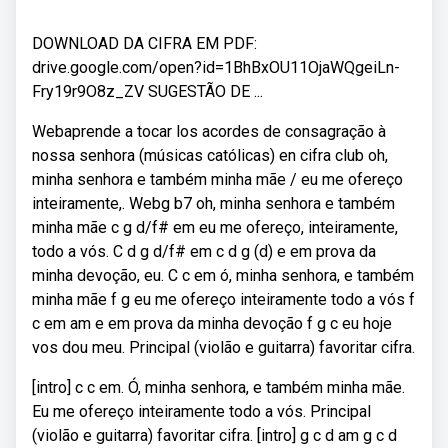
DOWNLOAD DA CIFRA EM PDF:
drive.google.com/open?id=1BhBxOU11OjaWQgeiLn-
Fry19r9O8z_ZV SUGESTÃO DE ...
Webaprende a tocar los acordes de consagração à
nossa senhora (músicas católicas) en cifra club oh,
minha senhora e também minha mãe / eu me ofereço
inteiramente,. Webg b7 oh, minha senhora e também
minha mãe c g d/f# em eu me ofereço, inteiramente,
todo a vós. C d g d/f# em c d g (d) e em prova da
minha devoção, eu. C c em ó, minha senhora, e também
minha mãe f g eu me ofereço inteiramente todo a vós f
c em am e em prova da minha devoção f g c eu hoje
vos dou meu. Principal (violão e guitarra) favoritar cifra.
[intro] c c em. Ó, minha senhora, e também minha mãe.
Eu me ofereço inteiramente todo a vós. Principal
(violão e guitarra) favoritar cifra. [intro] g c d am g c d