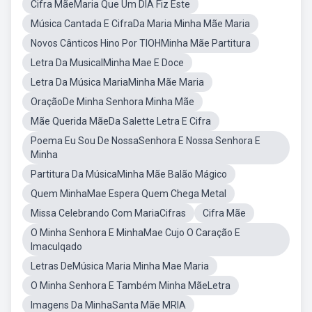
Cifra MãeMaria Que Um DIA Fiz Este
Música Cantada E CifraDa Maria Minha Mãe Maria
Novos Cânticos Hino Por TIOHMinha Mãe Partitura
Letra Da MusicalMinha Mae E Doce
Letra Da Música MariaMinha Mãe Maria
OraçãoDe Minha Senhora Minha Mãe
Mãe Querida MãeDa Salette Letra E Cifra
Poema Eu Sou De NossaSenhora E Nossa Senhora E
Minha
Partitura Da MúsicaMinha Mãe Balão Mágico
Quem MinhaMae Espera Quem Chega Metal
Missa Celebrando Com MariaCifras
Cifra Mãe
O Minha Senhora E MinhaMae Cujo O Caração E
Imaculqado
Letras DeMúsica Maria Minha Mae Maria
O Minha Senhora E Também Minha MãeLetra
Imagens Da MinhaSanta Mãe MRIA