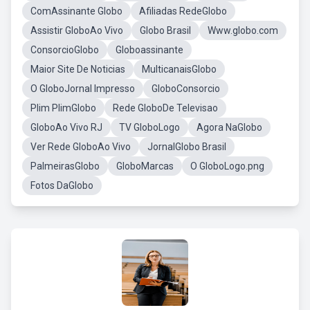
ComAssinante Globo
Afiliadas RedeGlobo
Assistir GloboAo Vivo
Globo Brasil
Www.globo.com
ConsorcioGlobo
Globoassinante
Maior Site De Noticias
MulticanaisGlobo
O GloboJornal Impresso
GloboConsorcio
Plim PlimGlobo
Rede GloboDe Televisao
GloboAo Vivo RJ
TV GloboLogo
Agora NaGlobo
Ver Rede GloboAo Vivo
JornalGlobo Brasil
PalmeirasGlobo
GloboMarcas
O GloboLogo.png
Fotos DaGlobo