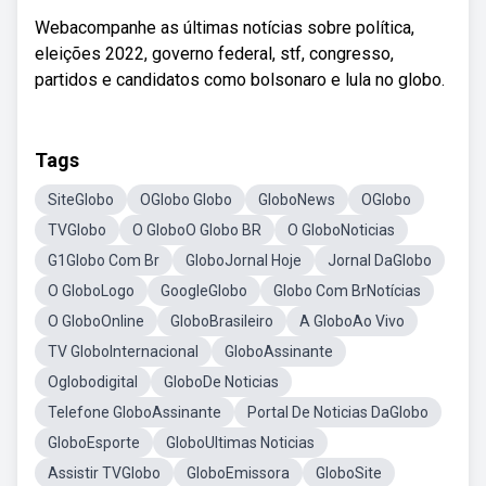
Webacompanhe as últimas notícias sobre política,
eleições 2022, governo federal, stf, congresso,
partidos e candidatos como bolsonaro e lula no globo.
Tags
SiteGlobo
OGlobo Globo
GloboNews
OGlobo
TVGlobo
O GloboO Globo BR
O GloboNoticias
G1Globo Com Br
GloboJornal Hoje
Jornal DaGlobo
O GloboLogo
GoogleGlobo
Globo Com BrNotícias
O GloboOnline
GloboBrasileiro
A GloboAo Vivo
TV GloboInternacional
GloboAssinante
Oglobodigital
GloboDe Noticias
Telefone GloboAssinante
Portal De Noticias DaGlobo
GloboEsporte
GloboUltimas Noticias
Assistir TVGlobo
GloboEmissora
GloboSite