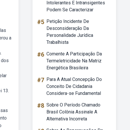
Intolerantes E Intransigentes
Podem Se Caracterizar
#5
Petição Incidente De
Desconsideração Da
las
Personalidade Jurídica
erou a
Trabalhista
.
#6
Comente A Participação Da
s dos
Termeletricidade Na Matriz
Energética Brasileira
elar
#7
Para A Atual Concepção Do
Conceito De Cidadania
i 13.
Considera-se Fundamental
#8
Sobre O Período Chamado
ssas
Brasil Colônia Assinale A
ento
Alternativa Incorreta
o