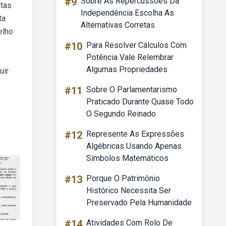
#9
Sobre As Repercussões Da
ltas
Independência Escolha As
ta
Alternativas Corretas
elho
#10
Para Resolver Cálculos Com
Potência Vale Relembrar
Algumas Propriedades
uir
#11
Sobre O Parlamentarismo
Praticado Durante Quase Todo
O Segundo Reinado
#12
Represente As Expressões
Algébricas Usando Apenas
Símbolos Matemáticos
#13
Porque O Patrimônio
Histórico Necessita Ser
Preservado Pela Humanidade
#14
Atividades Com Rolo De