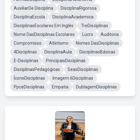
AuxiliarDe Disciplina
DisciplinaRigorosa
DisciplinaEscola
DisciplinaAcademica
DisciplinasEscolares Em Inglês
TreDisciplinas
Nome DasDisciplinas Escolares
Lucro
Auditoria
Compromisso
Atletismo
Nomes DasDisciplinas
4Disciplinas
DisciplinaAula
DisciplinasBásicas
E-Disciplinas
PrincipaisDisciplinas
DisciplinasPedagógicas
SeasDisciplinas
ÍconeDisciplinas
Imagem 6Disciplinas
PpceDisciplinas
Empatia
DublagemDisciplinas