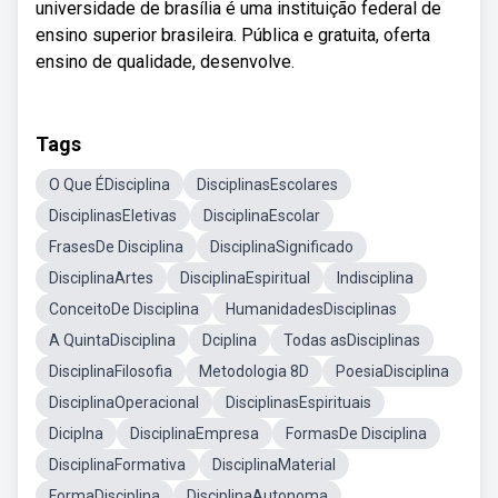
universidade de brasília é uma instituição federal de
ensino superior brasileira. Pública e gratuita, oferta
ensino de qualidade, desenvolve.
Tags
O Que ÉDisciplina
DisciplinasEscolares
DisciplinasEletivas
DisciplinaEscolar
FrasesDe Disciplina
DisciplinaSignificado
DisciplinaArtes
DisciplinaEspiritual
Indisciplina
ConceitoDe Disciplina
HumanidadesDisciplinas
A QuintaDisciplina
Dciplina
Todas asDisciplinas
DisciplinaFilosofia
Metodologia 8D
PoesiaDisciplina
DisciplinaOperacional
DisciplinasEspirituais
Diciplna
DisciplinaEmpresa
FormasDe Disciplina
DisciplinaFormativa
DisciplinaMaterial
FormaDisciplina
DisciplinaAutonoma