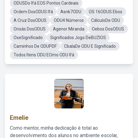
ODUSDo Ifá EOS Pontos Cardeais
Ordem DosODUS Ifá
Asnk7ODU
OS 16ODUS Ebos
A Cruz DosODUS
ODU4 Números
CálculoDe ODU
Orixás DosODUS
Agenor Miranda
Oebos DosODUS
OxeSignificado
Significados Jogo DeBUZIOS
Caminhos De ODUPDF
CbalaDe ODU E Significado
Todos Itens ODU EOmo ODU Ifá
Emelie
Como mentor, minha dedicação é total ao
desenvolvimento dos alunos no ambiente escolar,