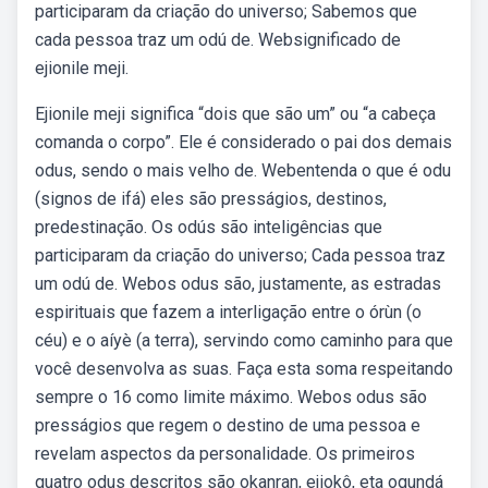
participaram da criação do universo; Sabemos que
cada pessoa traz um odú de. Websignificado de
ejionile meji.
Ejionile meji significa “dois que são um” ou “a cabeça
comanda o corpo”. Ele é considerado o pai dos demais
odus, sendo o mais velho de. Webentenda o que é odu
(signos de ifá) eles são presságios, destinos,
predestinação. Os odús são inteligências que
participaram da criação do universo; Cada pessoa traz
um odú de. Webos odus são, justamente, as estradas
espirituais que fazem a interligação entre o órùn (o
céu) e o aíyè (a terra), servindo como caminho para que
você desenvolva as suas. Faça esta soma respeitando
sempre o 16 como limite máximo. Webos odus são
presságios que regem o destino de uma pessoa e
revelam aspectos da personalidade. Os primeiros
quatro odus descritos são okanran, ejiokô, eta ogundá