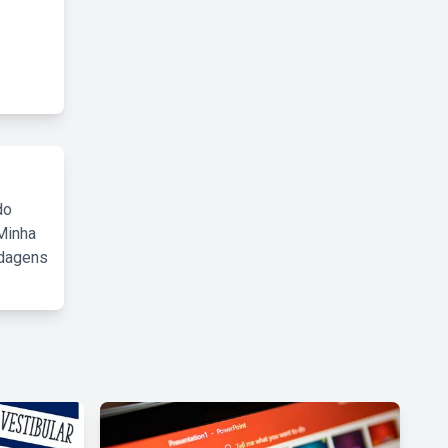
do
Minha
rdagens