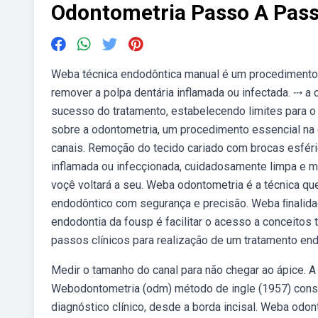
Odontometria Passo A Pas
Weba técnica endodôntica manual é um procedimento d
remover a polpa dentária inflamada ou infectada. ⤏ a
sucesso do tratamento, estabelecendo limites para 
sobre a odontometria, um procedimento essencial na
canais. Remoção do tecido cariado com brocas esféri
inflamada ou infecçionada, cuidadosamente limpa e mo
voçê voltará a seu. Weba odontometria é a técnica qu
endodôntico com segurança e precisão. Weba ﬁnalida
endodontia da fousp é facilitar o acesso a conceitos
passos clínicos para realização de um tratamento end
Medir o tamanho do canal para não chegar ao ápice. A
Webodontometria (odm) método de ingle (1957) consi
diagnóstico clínico, desde a borda incisal. Weba odo