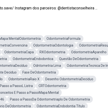
save/ Instagram dos parceiros: @dentistaconselheira ...
Mapa MentalOdontometria
OdontometriaFormula
metriaConvencina
OdontometriaOdontologia
OdontometriaRes
OdontometriaCapa
RXOdontometria
OdontometriaAparelho
tria
OdontometriaEndodontica
Questão DeOdontometria
ntometriaDecíduo
Odntometria Lima
OdontometriaTecnica De In
te Deciduo
Fase DeOdontometria
do
OdontometriaRaio X
Desenho OdontometriaDeciduo
Passo a PassoL Listra
CRTOdontometria
onceitos E Passo a PassoMapa Mental
 46
Passo a PassoDa Odontometriaplo De Odontometria
ório DeOdontometria
OdontometriaEndodontia Título