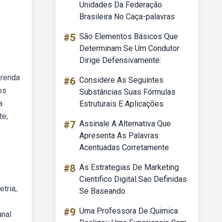
Unidades Da Federação
Brasileira No Caça-palavras
#5
São Elementos Básicos Que
Determinam Se Um Condutor
Dirige Defensivamente:
prenda
#6
Considere As Seguintes
os
Substâncias Suas Fórmulas
a
Estruturais E Aplicações
te,
#7
Assinale A Alternativa Que
Apresenta As Palavras
Acentuadas Corretamente
#8
As Estrategias De Marketing
Cientifico Digital Sao Definidas
tria,.
Se Baseando
#9
Uma Professora De Quimica
anal