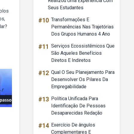
Realizou Uma Experiencia Com
Seus Estudantes
plos
os,
#10
Transformações E
lar?
Permanências Nas Trajetórias
Dos Grupos Humanos 4 Ano
#11
Serviços Ecossistêmicos Que
São Aqueles Benefícios
Diretos E Indiretos
#12
Qual O Seu Planejamento Para
Desenvolver Os Pilares Da
Empregabilidade
#13
Política Unificada Para
Identificação De Pessoas
Desaparecidas Redação
#14
Exercício De ângulos
Complementares E