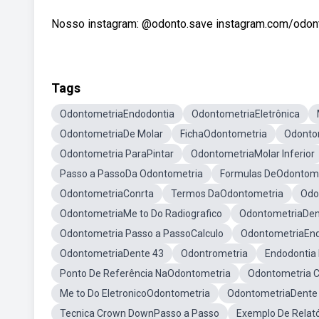
Nosso instagram: @odonto.save instagram.com/odonto.
Tags
OdontometriaEndodontia
OdontometriaEletrônica
OdontometriaDe Molar
FichaOdontometria
Odonto
Odontometria ParaPintar
OdontometriaMolar Inferior
Passo a PassoDa Odontometria
Formulas DeOdontome
OdontometriaConrta
Termos DaOdontometria
Odo
OdontometriaMe to Do Radiografico
OdontometriaDen
Odontometria Passo a PassoCalculo
OdontometriaEn
OdontometriaDente 43
Odontrometria
Endodontia 
Ponto De Referência NaOdontometria
Odontometria C
Me to Do EletronicoOdontometria
OdontometriaDente
Tecnica Crown DownPasso a Passo
Exemplo De Relat