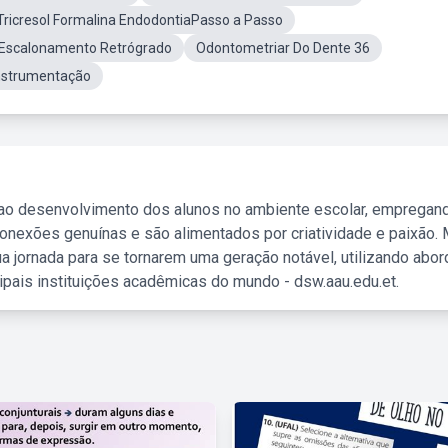
Tricresol Formalina EndodontiaPasso a Passo
Escalonamento Retrógrado
Odontometriar Do Dente 36
Instrumentação
 ao desenvolvimento dos alunos no ambiente escolar, empregan
nexões genuínas e são alimentados por criatividade e paixão. 
a jornada para se tornarem uma geração notável, utilizando abo
ipais instituições acadêmicas do mundo - dsw.aau.edu.et.