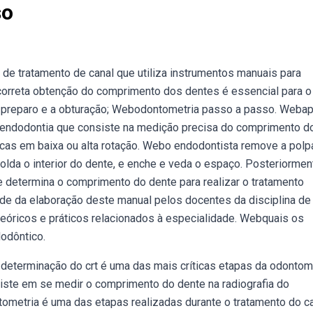
so
e tratamento de canal que utiliza instrumentos manuais para
 correta obtenção do comprimento dos dentes é essencial para o
o preparo e a obturação; Webodontometria passo a passo. Weba
 endodontia que consiste na medição precisa do comprimento d
cas em baixa ou alta rotação. Webo endodontista remove a polp
lda o interior do dente, e enche e veda o espaço. Posteriormen
e determina o comprimento do dente para realizar o tratamento
de da elaboração deste manual pelos docentes da disciplina de
 teóricos e práticos relacionados à especialidade. Webquais os
odôntico.
 determinação do crt é uma das mais críticas etapas da odontome
ste em se medir o comprimento do dente na radiografia do
ntometria é uma das etapas realizadas durante o tratamento do c