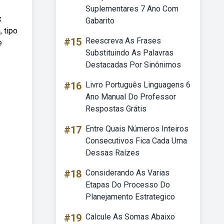
Suplementares 7 Ano Com
x
Gabarito
 tipo
#15
Reescreva As Frases
e
Substituindo As Palavras
Destacadas Por Sinônimos
#16
Livro Português Linguagens 6
Ano Manual Do Professor
Respostas Grátis
#17
Entre Quais Números Inteiros
Consecutivos Fica Cada Uma
Dessas Raízes
#18
Considerando As Varias
Etapas Do Processo Do
Planejamento Estrategico
#19
Calcule As Somas Abaixo