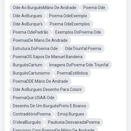
Ode Ao BurguêsMário De Andrade
Poema Ode
Ode AoBurgues
Poema OdeExemplo
Ode AoBurque's
Poema OdeExemplos
Poema OdePadrão
Exemplos DoPoema Ode
PoemasDe Mario De Andrade
Estrutura DoPoema Ode
OdeTriunfal Poema
PoemaOS Sapos De Manuel Bandeira
BurguêsCartum
Imagens DoPoema Ode Triunfal
BurguêsCartunismo
PoemaEstilística
PoemaDDE Mário De Andrade
Ode AoBurgues Desenho Para Colorir
PoemaQue USAA Ode
Desenho De Um BurguêsPreto E Branco
ContraditórioPoema
Emoji Burgues
O IdealBurguês
Pauliceia DesvairadaPoema
Exercicios Com PoemaDe Mário De Andrade