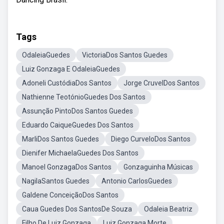
Tags
OdaleiaGuedes
VictoriaDos Santos Guedes
Luiz Gonzaga E OdaleiaGuedes
Adoneli CustódiaDos Santos
Jorge CruvelDos Santos
Nathienne TeotónioGuedes Dos Santos
Assunção PintoDos Santos Guedes
Eduardo CaiqueGuedes Dos Santos
MarliDos Santos Guedes
Diego CurveloDos Santos
Dienifer MichaelaGuedes Dos Santos
Manoel GonzagaDos Santos
Gonzaguinha Músicas
NagilaSantos Guedes
Antonio CarlosGuedes
Galdene ConceiçãoDos Santos
Caua Guedes Dos SantosDe Souza
Odaleia Beatriz
Filho De Luiz Gonzaga
Luiz Gonzaga Morte