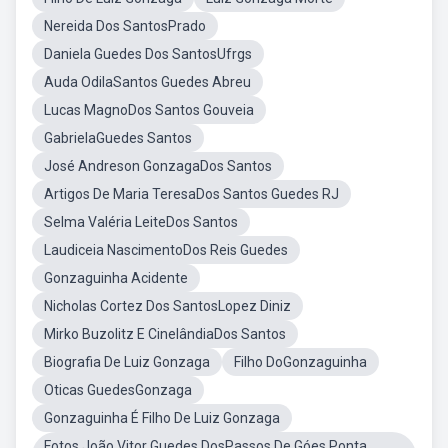
Nereida Dos SantosPrado
Daniela Guedes Dos SantosUfrgs
Auda OdilaSantos Guedes Abreu
Lucas MagnoDos Santos Gouveia
GabrielaGuedes Santos
José Andreson GonzagaDos Santos
Artigos De Maria TeresaDos Santos Guedes RJ
Selma Valéria LeiteDos Santos
Laudiceia NascimentoDos Reis Guedes
Gonzaguinha Acidente
Nicholas Cortez Dos SantosLopez Diniz
Mirko Buzolitz E CinelândiaDos Santos
Biografia De Luiz Gonzaga
Filho DoGonzaguinha
Oticas GuedesGonzaga
Gonzaguinha É Filho De Luiz Gonzaga
Fotos João Vitor Guedes DosPassos De Góes Ponta