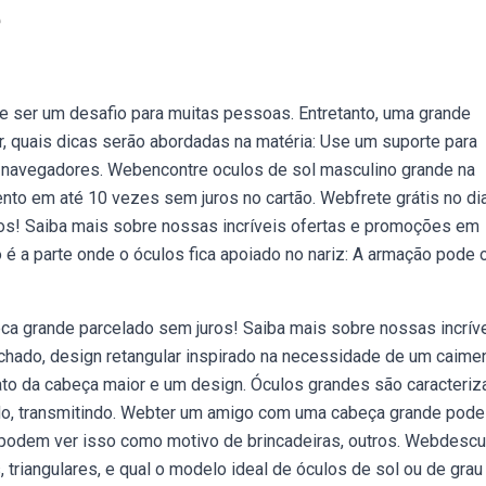
e
 ser um desafio para muitas pessoas. Entretanto, uma grande
, quais dicas serão abordadas na matéria: Use um suporte para
 e navegadores. Webencontre oculos de sol masculino grande na
ento em até 10 vezes sem juros no cartão. Webfrete grátis no di
os! Saiba mais sobre nossas incríveis ofertas e promoções em
 é a parte onde o óculos fica apoiado no nariz: A armação pode 
ca grande parcelado sem juros! Saiba mais sobre nossas incrív
chado, design retangular inspirado na necessidade de um caime
o da cabeça maior e um design. Óculos grandes são caracteri
do, transmitindo. Webter um amigo com uma cabeça grande pode
s podem ver isso como motivo de brincadeiras, outros. Webdesc
 triangulares, e qual o modelo ideal de óculos de sol ou de grau