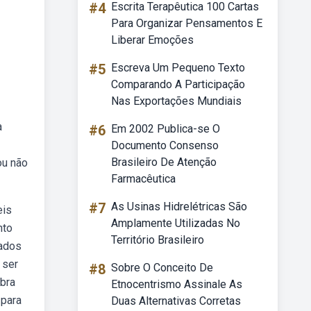
#4
Escrita Terapêutica 100 Cartas
Para Organizar Pensamentos E
Liberar Emoções
#5
Escreva Um Pequeno Texto
Comparando A Participação
Nas Exportações Mundiais
a
#6
Em 2002 Publica-se O
Documento Consenso
Brasileiro De Atenção
ou não
Farmacêutica
#7
As Usinas Hidrelétricas São
eis
Amplamente Utilizadas No
nto
Território Brasileiro
zados
 ser
#8
Sobre O Conceito De
ubra
Etnocentrismo Assinale As
 para
Duas Alternativas Corretas