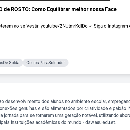
de ROSTO: Como Equilibrar melhor nossa Face
m ao se Vestir: youtu.be/2NUtmrKdlDo ✓ Siga o Instagram do
osDe Solda
Oculos ParaSoldador
 ao desenvolvimento dos alunos no ambiente escolar, empregan
nexões genuínas e são alimentados por criatividade e paixão. 
a jornada para se tornarem uma geração notável, utilizando abo
ipais instituições acadêmicas do mundo - dsw.aau.edu.et.