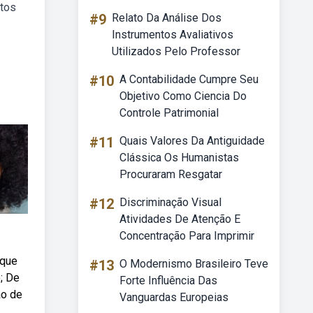
utos
#9
Relato Da Análise Dos
Instrumentos Avaliativos
Utilizados Pelo Professor
#10
A Contabilidade Cumpre Seu
Objetivo Como Ciencia Do
Controle Patrimonial
#11
Quais Valores Da Antiguidade
Clássica Os Humanistas
Procuraram Resgatar
#12
Discriminação Visual
Atividades De Atenção E
Concentração Para Imprimir
 que
#13
O Modernismo Brasileiro Teve
; De
Forte Influência Das
ao de
Vanguardas Europeias