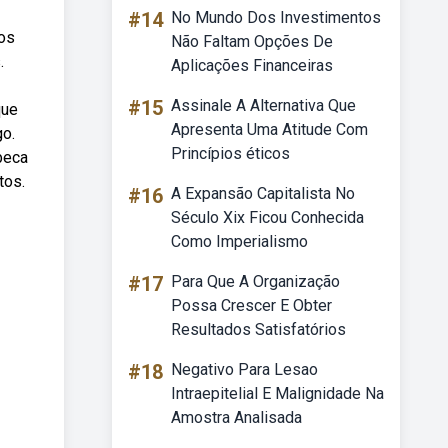
#14
No Mundo Dos Investimentos
los
Não Faltam Opções De
.
Aplicações Financeiras
#15
Assinale A Alternativa Que
que
Apresenta Uma Atitude Com
o.
Princípios éticos
beca
tos.
#16
A Expansão Capitalista No
Século Xix Ficou Conhecida
Como Imperialismo
#17
Para Que A Organização
Possa Crescer E Obter
Resultados Satisfatórios
#18
Negativo Para Lesao
Intraepitelial E Malignidade Na
Amostra Analisada