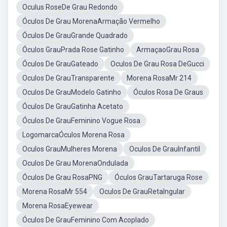
Oculus RoseDe Grau Redondo
Óculos De Grau MorenaArmação Vermelho
Óculos De GrauGrande Quadrado
Óculos GrauPrada Rose Gatinho
ArmaçaoGrau Rosa
Óculos De GrauGateado
Oculos De Grau Rosa DeGucci
Oculos De GrauTransparente
Morena RosaMr 214
Oculos De GrauModelo Gatinho
Óculos Rosa De Graus
Óculos De GrauGatinha Acetato
Óculos De GrauFeminino Vogue Rosa
LogomarcaÓculos Morena Rosa
Oculos GrauMulheres Morena
Oculos De GrauInfantil
Oculos De Grau MorenaOndulada
Óculos De Grau RosaPNG
Óculos GrauTartaruga Rose
Morena RosaMr 554
Oculos De GrauRetalngular
Morena RosaEyewear
Óculos De GrauFeminino Com Acoplado