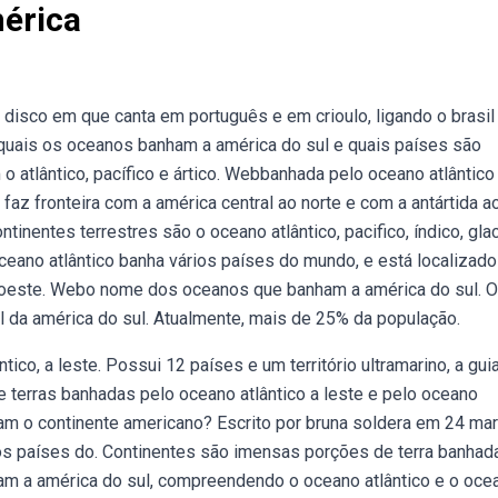
érica
 disco em que canta em português e em crioulo, ligando o brasil
quais os oceanos banham a américa do sul e quais países são
atlântico, pacífico e ártico. Webbanhada pelo oceano atlântico
 faz fronteira com a américa central ao norte e com a antártida ao
entes terrestres são o oceano atlântico, pacifico, índico, glac
oceano atlântico banha vários países do mundo, e está localizado
, a oeste. Webo nome dos oceanos que banham a américa do sul. O
l da américa do sul. Atualmente, mais de 25% da população.
ico, a leste. Possui 12 países e um território ultramarino, a gui
 terras banhadas pelo oceano atlântico a leste e pelo oceano
am o continente americano? Escrito por bruna soldera em 24 ma
os países do. Continentes são imensas porções de terra banhad
am a américa do sul, compreendendo o oceano atlântico e o oce