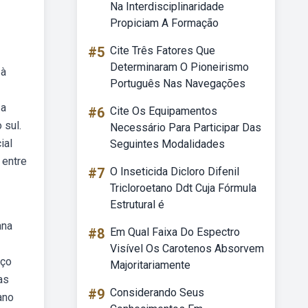
Na Interdisciplinaridade
Propiciam A Formação
#5
Cite Três Fatores Que
Determinaram O Pioneirismo
 à
Português Nas Navegações
 a
#6
Cite Os Equipamentos
 sul.
Necessário Para Participar Das
ial
Seguintes Modalidades
 entre
#7
O Inseticida Dicloro Difenil
Tricloroetano Ddt Cuja Fórmula
Estrutural é
ana
#8
Em Qual Faixa Do Espectro
Visível Os Carotenos Absorvem
rço
Majoritariamente
as
#9
Considerando Seus
ano