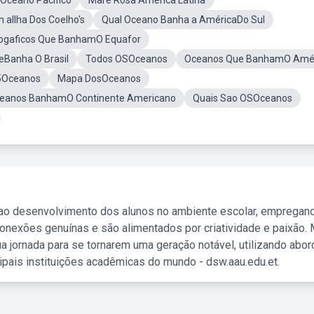
 Oceano Pacífico
Mare Rosa America Latina
aIlha Dos Coelho's
Qual Oceano Banha a AméricaDo Sul
rogaficos Que BanhamO Equafor
Banha O Brasil
Todos OSOceanos
Oceanos Que BanhamO Amé
5Oceanos
Mapa DosOceanos
ceanos BanhamO Continente Americano
Quais Sao OSOceanos
 ao desenvolvimento dos alunos no ambiente escolar, empregan
nexões genuínas e são alimentados por criatividade e paixão. 
a jornada para se tornarem uma geração notável, utilizando abo
ipais instituições acadêmicas do mundo - dsw.aau.edu.et.