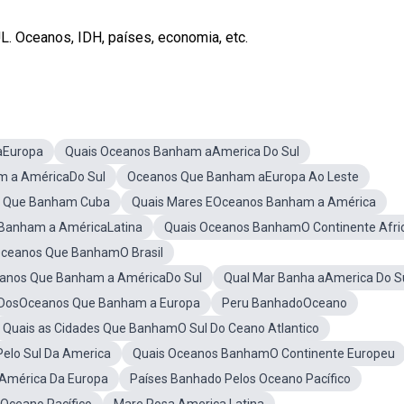
. Oceanos, IDH, países, economia, etc.
aEuropa
Quais Oceanos Banham aAmerica Do Sul
 a AméricaDo Sul
Oceanos Que Banham aEuropa Ao Leste
 Que Banham Cuba
Quais Mares EOceanos Banham a América
Banham a AméricaLatina
Quais Oceanos BanhamO Continente Afri
Oceanos Que BanhamO Brasil
eanos Que Banham a AméricaDo Sul
Qual Mar Banha aAmerica Do S
DosOceanos Que Banham a Europa
Peru BanhadoOceano
Quais as Cidades Que BanhamO Sul Do Ceano Atlantico
elo Sul Da America
Quais Oceanos BanhamO Continente Europeu
América Da Europa
Países Banhado Pelos Oceano Pacífico