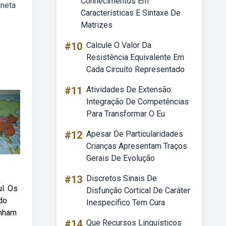
Conhecimentos Em
aneta
Características E Sintaxe De
Matrizes
#10
Calcule O Valor Da
Resistência Equivalente Em
Cada Circuito Representado
#11
Atividades De Extensão:
Integração De Competências
Para Transformar O Eu
#12
Apesar De Particularidades
Crianças Apresentam Traços
Gerais De Evolução
#13
Discretos Sinais De
l. Os
Disfunção Cortical De Caráter
 do
Inespecífico Tem Cura
anham
#14
Que Recursos Linguísticos