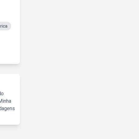
rica
do
Minha
rdagens