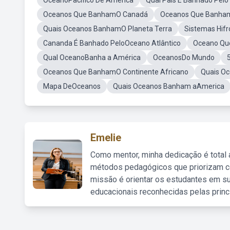
OceanoPacifico De America
Qual Pais É Banhado Pelo
Oceanos Que BanhamO Canadá
Oceanos Que Banham 
Quais Oceanos BanhamO Planeta Terra
Sistemas Hif
Cananda É Banhado PeloOceano Atlântico
Oceano Que
Qual OceanoBanha a América
OceanosDo Mundo
Oceanos Que BanhamO Continente Africano
Quais O
Mapa DeOceanos
Quais Oceanos Banham aAmerica
Emelie
Como mentor, minha dedicação é total
métodos pedagógicos que priorizam co
missão é orientar os estudantes em su
educacionais reconhecidas pelas princ