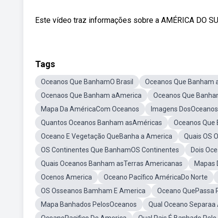
Este vídeo traz informações sobre a AMÉRICA DO SUL
Tags
Oceanos Que BanhamO Brasil
Oceanos Que Banham 
Ocenaos Que Banham aAmerica
Oceanos Que Banham
Mapa Da AméricaCom Oceanos
Imagens DosOceanos
Quantos Oceanos Banham asAméricas
Oceanos Que 
Oceano E Vegetação QueBanha a America
Quais OS 
OS Continentes Que BanhamOS Continentes
Dois Oc
Quais Oceanos Banham asTerras Americanas
Mapas 
Ocenos America
Oceano Pacífico AméricaDo Norte
OS Osseanos Bamham E America
Oceano QuePassa P
Mapa Banhados PelosOceanos
Qual Oceano Separaa 