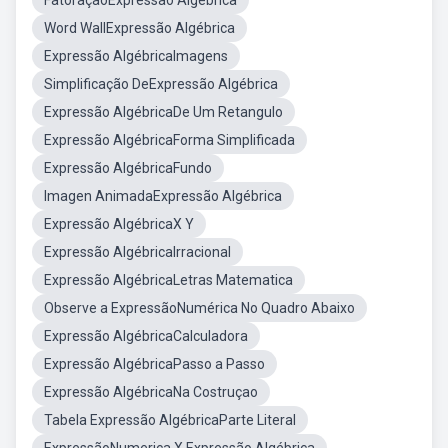
FatoraçãoExpressão Algébrica
Word WallExpressão Algébrica
Expressão AlgébricaImagens
Simplificação DeExpressão Algébrica
Expressão AlgébricaDe Um Retangulo
Expressão AlgébricaForma Simplificada
Expressão AlgébricaFundo
Imagen AnimadaExpressão Algébrica
Expressão AlgébricaX Y
Expressão AlgébricaIrracional
Expressão AlgébricaLetras Matematica
Observe a ExpressãoNumérica No Quadro Abaixo
Expressão AlgébricaCalculadora
Expressão AlgébricaPasso a Passo
Expressão AlgébricaNa Costruçao
Tabela Expressão AlgébricaParte Literal