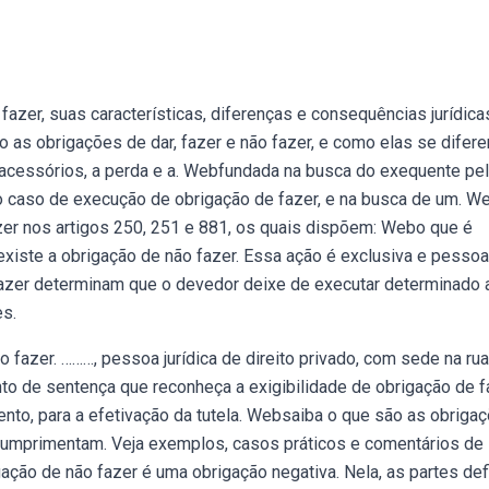
azer, suas características, diferenças e consequências jurídica
 as obrigações de dar, fazer e não fazer, e como elas se difer
 acessórios, a perda e a. Webfundada na busca do exequente pe
o caso de execução de obrigação de fazer, e na busca de um. W
fazer nos artigos 250, 251 e 881, os quais dispõem: Webo que é
existe a obrigação de não fazer. Essa ação é exclusiva e pessoal
azer determinam que o devedor deixe de executar determinado 
es.
azer. ………, pessoa jurídica de direito privado, com sede na rua. 
mento de sentença que reconheça a exigibilidade de obrigação de 
mento, para a efetivação da tutela. Websaiba o que são as obriga
cumprimentam. Veja exemplos, casos práticos e comentários de
ação de não fazer é uma obrigação negativa. Nela, as partes de