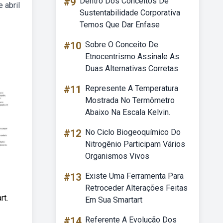
#9
Dentro Dos Conceitos De
 abril
Sustentabilidade Corporativa
Temos Que Dar Enfase
#10
Sobre O Conceito De
Etnocentrismo Assinale As
Duas Alternativas Corretas
#11
Represente A Temperatura
Mostrada No Termômetro
Abaixo Na Escala Kelvin.
#12
No Ciclo Biogeoquímico Do
Nitrogênio Participam Vários
Organismos Vivos
#13
Existe Uma Ferramenta Para
Retroceder Alterações Feitas
rt.
Em Sua Smartart
#14
Referente A Evolução Dos