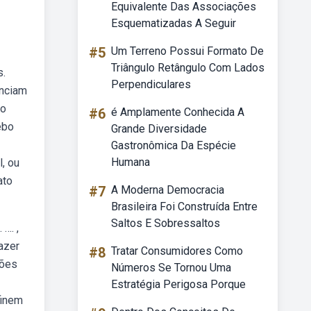
Equivalente Das Associações
Esquematizadas A Seguir
#5
Um Terreno Possui Formato De
Triângulo Retângulo Com Lados
s.
Perpendiculares
enciam
lo
#6
é Amplamente Conhecida A
ebo
Grande Diversidade
Gastronômica Da Espécie
Humana
, ou
ato
#7
A Moderna Democracia
Brasileira Foi Construída Entre
Saltos E Sobressaltos
…. ,
fazer
#8
Tratar Consumidores Como
ções
Números Se Tornou Uma
Estratégia Perigosa Porque
finem