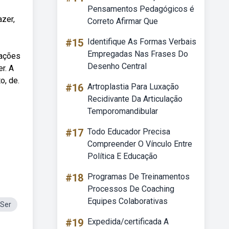
Pensamentos Pedagógicos é
azer,
Correto Afirmar Que
#15
Identifique As Formas Verbais
Empregadas Nas Frases Do
gações
Desenho Central
r. A
o, de.
#16
Artroplastia Para Luxação
Recidivante Da Articulação
Temporomandibular
#17
Todo Educador Precisa
Compreender O Vínculo Entre
Política E Educação
#18
Programas De Treinamentos
Processos De Coaching
Equipes Colaborativas
 Ser
#19
Expedida/certificada A