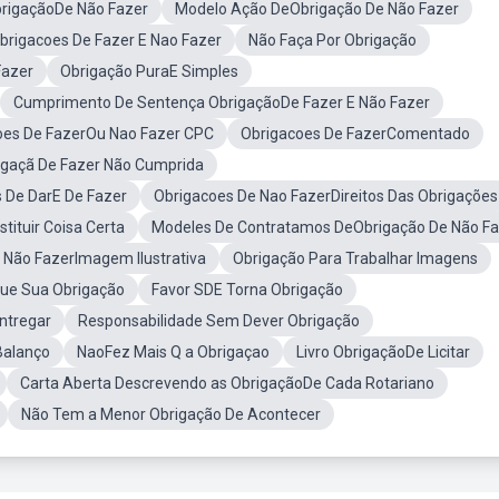
rigaçãoDe Não Fazer
Modelo Ação DeObrigação De Não Fazer
brigacoes De Fazer E Nao Fazer
Não Faça Por Obrigação
Fazer
Obrigação PuraE Simples
Cumprimento De Sentença ObrigaçãoDe Fazer E Não Fazer
oes De FazerOu Nao Fazer CPC
Obrigacoes De FazerComentado
igaçã De Fazer Não Cumprida
 De DarE De Fazer
Obrigacoes De Nao FazerDireitos Das Obrigações
tituir Coisa Certa
Modeles De Contratamos DeObrigação De Não Fa
 Não FazerImagem Ilustrativa
Obrigação Para Trabalhar Imagens
Que Sua Obrigação
Favor SDE Torna Obrigação
ntregar
Responsabilidade Sem Dever Obrigação
Balanço
NaoFez Mais Q a Obrigaçao
Livro ObrigaçãoDe Licitar
Carta Aberta Descrevendo as ObrigaçãoDe Cada Rotariano
Não Tem a Menor Obrigação De Acontecer