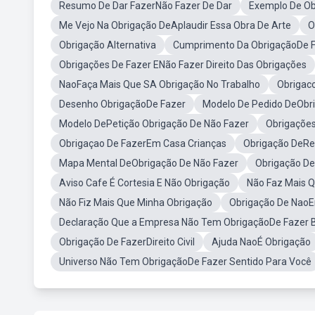
Resumo De Dar FazerNão Fazer De Dar
Exemplo De Ob
Me Vejo Na Obrigação DeAplaudir Essa Obra De Arte
O
Obrigação Alternativa
Cumprimento Da ObrigaçãoDe 
Obrigações De Fazer ENão Fazer Direito Das Obrigações
NaoFaça Mais Que SA Obrigação No Trabalho
Obrigac
Desenho ObrigaçãoDe Fazer
Modelo De Pedido DeObr
Modelo DePetição Obrigação De Não Fazer
Obrigações
Obrigaçao De FazerEm Casa Crianças
Obrigação DeRes
Mapa Mental DeObrigação De Não Fazer
Obrigação De
Aviso Cafe É Cortesia E Não Obrigação
Não Faz Mais 
Não Fiz Mais Que Minha Obrigação
Obrigação De NaoE
Declaração Que a Empresa Não Tem ObrigaçãoDe Fazer 
Obrigação De FazerDireito Civil
Ajuda NaoÉ Obrigação
Universo Não Tem ObrigaçãoDe Fazer Sentido Para Você