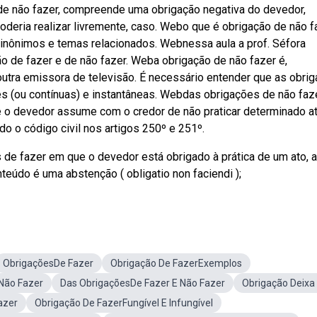
 de não fazer, compreende uma obrigação negativa do devedor,
oderia realizar livremente, caso. Webo que é obrigação de não f
 sinônimos e temas relacionados. Webnessa aula a prof. Séfora
o de fazer e de não fazer. Weba obrigação de não fazer é,
outra emissora de televisão. É necessário entender que as obri
 (ou contínuas) e instantâneas. Webdas obrigações de não faze
o devedor assume com o credor de não praticar determinado at
 o código civil nos artigos 250º e 251º.
de fazer em que o devedor está obrigado à prática de um ato, a
teúdo é uma abstenção ( obligatio non faciendi );
ObrigaçõesDe Fazer
Obrigação De FazerExemplos
Não Fazer
Das ObrigaçõesDe Fazer E Não Fazer
Obrigação Deixa
azer
Obrigação De FazerFungível E Infungível