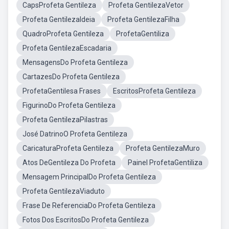
CapsProfeta Gentileza
Profeta GentilezaVetor
Profeta GentilezaIdeia
Profeta GentilezaFilha
QuadroProfeta Gentileza
ProfetaGentiliza
Profeta GentilezaEscadaria
MensagensDo Profeta Gentileza
CartazesDo Profeta Gentileza
ProfetaGentilesa Frases
EscritosProfeta Gentileza
FigurinoDo Profeta Gentileza
Profeta GentilezaPilastras
José DatrinoO Profeta Gentileza
CaricaturaProfeta Gentileza
Profeta GentilezaMuro
Atos DeGentileza Do Profeta
Painel ProfetaGentiliza
Mensagem PrincipalDo Profeta Gentileza
Profeta GentilezaViaduto
Frase De ReferenciaDo Profeta Gentileza
Fotos Dos EscritosDo Profeta Gentileza