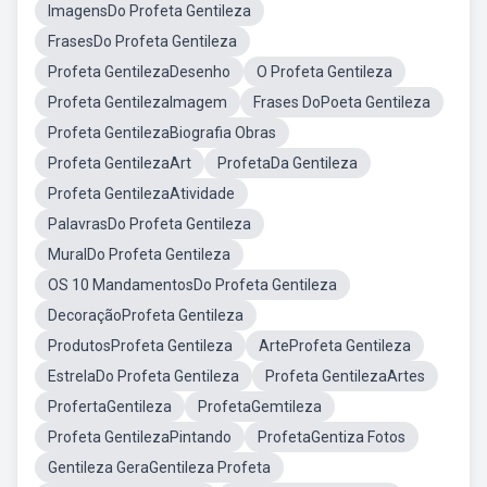
ImagensDo Profeta Gentileza
FrasesDo Profeta Gentileza
Profeta GentilezaDesenho
O Profeta Gentileza
Profeta GentilezaImagem
Frases DoPoeta Gentileza
Profeta GentilezaBiografia Obras
Profeta GentilezaArt
ProfetaDa Gentileza
Profeta GentilezaAtividade
PalavrasDo Profeta Gentileza
MuralDo Profeta Gentileza
OS 10 MandamentosDo Profeta Gentileza
DecoraçãoProfeta Gentileza
ProdutosProfeta Gentileza
ArteProfeta Gentileza
EstrelaDo Profeta Gentileza
Profeta GentilezaArtes
ProfertaGentileza
ProfetaGemtileza
Profeta GentilezaPintando
ProfetaGentiza Fotos
Gentileza GeraGentileza Profeta