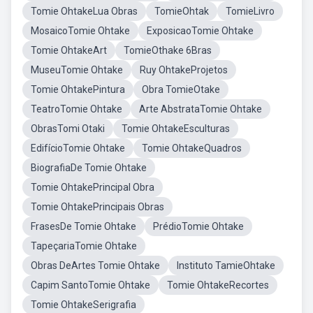
Tomie OhtakeLua Obras
TomieOhtak
TomieLivro
MosaicoTomie Ohtake
ExposicaoTomie Ohtake
Tomie OhtakeArt
TomieOthake 6Bras
MuseuTomie Ohtake
Ruy OhtakeProjetos
Tomie OhtakePintura
Obra TomieOtake
TeatroTomie Ohtake
Arte AbstrataTomie Ohtake
ObrasTomi Otaki
Tomie OhtakeEsculturas
EdifícioTomie Ohtake
Tomie OhtakeQuadros
BiografiaDe Tomie Ohtake
Tomie OhtakePrincipal Obra
Tomie OhtakePrincipais Obras
FrasesDe Tomie Ohtake
PrédioTomie Ohtake
TapeçariaTomie Ohtake
Obras DeArtes Tomie Ohtake
Instituto TamieOhtake
Capim SantoTomie Ohtake
Tomie OhtakeRecortes
Tomie OhtakeSerigrafia