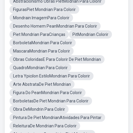
Abstracionismo Obras PietModrian Para Colorir
FigurasPiet Mondrian Para Colorir
Mondrain ImagemPara Colorir
Desenho Homem PeanMondrian Para Colorir
Piet Mondrian ParaCrianças
PitMondrian Colorir
BorboletaMondrian Para Colorir
MascaraMondrian Para Colorir
Obras ColoridasE Para Colorir De Piet Mondrian
QuadroMondrian Para Colorir
Letra Ypicilon EstiloMondrian Para Colorir
Arte AbstrataDe Piet Mondrian
Figura Do PeanMondrian Para Colorir
BorboletasDe Piet Mondrian Para Colorir
Obra DeMondrin Para Colirir
Pintura De Piet MondrianAtividades Para Pintar
ReleituraDe Mondrian Para Colorir