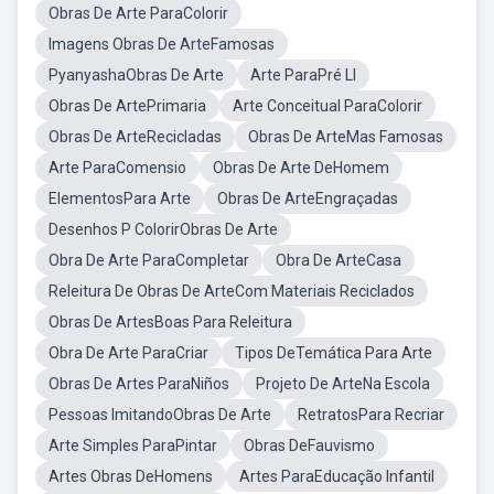
Obras De Arte ParaColorir
Imagens Obras De ArteFamosas
PyanyashaObras De Arte
Arte ParaPré Ll
Obras De ArtePrimaria
Arte Conceitual ParaColorir
Obras De ArteRecicladas
Obras De ArteMas Famosas
Arte ParaComensio
Obras De Arte DeHomem
ElementosPara Arte
Obras De ArteEngraçadas
Desenhos P ColorirObras De Arte
Obra De Arte ParaCompletar
Obra De ArteCasa
Releitura De Obras De ArteCom Materiais Reciclados
Obras De ArtesBoas Para Releitura
Obra De Arte ParaCriar
Tipos DeTemática Para Arte
Obras De Artes ParaNiños
Projeto De ArteNa Escola
Pessoas ImitandoObras De Arte
RetratosPara Recriar
Arte Simples ParaPintar
Obras DeFauvismo
Artes Obras DeHomens
Artes ParaEducação Infantil