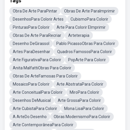
Tags
Obra De Arte ParaPintar
Obras De Arte ParaImprimir
DesenhosPara Colorir Artes
CubismoPara Colorir
PinturasPara Colorir
Arte Para Colorir EImprimir
Obras De Arte ParaRecriar
Arteterapia
Desenho DeGirassol
Pablo PicassoObras Para Colorir
Artes ParaDesenhar
Quadros FamososPara Colorir
Arte FigurativaPara Colorir
PopArte Para Colorir
Anita MalfattiObras Para Colorir
Obras De ArteFamosas Para Colorir
MosaicoPara Colorir
Arte AbstrataPara Colorir
Arte ConceitualPara Colorir
MiroPara Colorir
Desenhos DeMusical
Arte GrossaPara Colorir
Arte CubistaPara Colorir
Mona LisaPara Colorir
A ArteDo Desenho
Obras ModernismoPara Colorir
Arte ContemporâneaPara Colorir