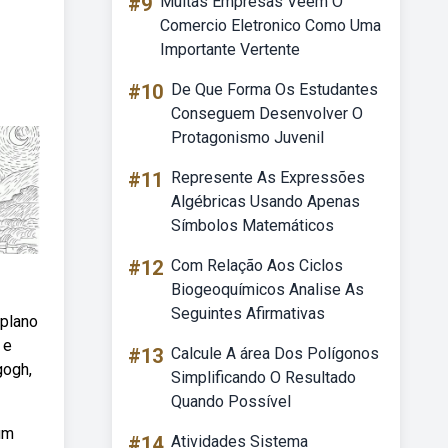
#9
Muitas Empresas Veem O
Comercio Eletronico Como Uma
Importante Vertente
#10
De Que Forma Os Estudantes
Conseguem Desenvolver O
Protagonismo Juvenil
#11
Represente As Expressões
Algébricas Usando Apenas
Símbolos Matemáticos
#12
Com Relação Aos Ciclos
Biogeoquímicos Analise As
Seguintes Afirmativas
 plano
 e
#13
Calcule A área Dos Polígonos
gogh,
Simplificando O Resultado
Quando Possível
um
#14
Atividades Sistema