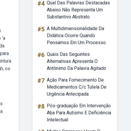
#4
Qual Das Palavras Destacadas
Abaixo Não Representa Um
Substantivo Abstrato
#5
A Multidimensionalidade Da
s
Didática Ocorre Quando
 ‘a
Pensamos Em Um Processo
nda
 para
#6
Quais Das Seguintes
intura
Alternativas Apresenta O
Antônimo Da Palavra Agitado
h, os
#7
Ação Para Fornecimento De
Medicamentos C/c Tutela De
Urgência Antecipada
as
#8
Pós-graduação Em Intervenção
ra
Aba Para Autismo E Deficiência
Intelectual