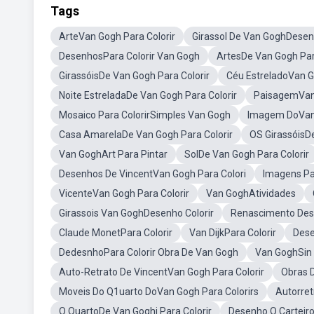
Tags
ArteVan Gogh Para Colorir
Girassol De Van GoghDesenh
DesenhosPara Colorir Van Gogh
ArtesDe Van Gogh Par
GirassóisDe Van Gogh Para Colorir
Céu EstreladoVan 
Noite EstreladaDe Van Gogh Para Colorir
PaisagemVan 
Mosaico Para ColorirSimples Van Gogh
Imagem DoVan 
Casa AmarelaDe Van Gogh Para Colorir
OS GirassóisD
Van GoghArt Para Pintar
SolDe Van Gogh Para Colorir
Desenhos De VincentVan Gogh Para Colori
Imagens Pa
VicenteVan Gogh Para Colorir
Van GoghAtividades
Girassois Van GoghDesenho Colorir
Renascimento Des
Claude MonetPara Colorir
Van DijkPara Colorir
Dese
DedesnhoPara Colorir Obra De Van Gogh
Van GoghSin 
Auto-Retrato De VincentVan Gogh Para Colorir
Obras 
Moveis Do Q1uarto DoVan Gogh Para Colorirs
Autorret
O QuartoDe Van Goghj Para Colorir
Desenho O Carteiro