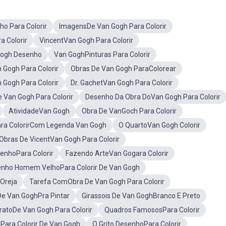
o Para Colorir
ImagensDe Van Gogh Para Colorir
a Colorir
VincentVan Gogh Para Colorir
Gogh Desenho
Van GoghPinturas Para Colorir
Gogh Para Colorir
Obras De Van Gogh ParaColorear
Gogh Para Colorir
Dr. GachetVan Gogh Para Colorir
e Van Gogh Para Colorir
Desenho Da Obra DoVan Gogh Para Colorir
AtividadeVan Gogh
Obra De VanGoch Para Colorir
ra ColorirCom Legenda Van Gogh
O QuartoVan Gogh Colorir
Obras De VicentVan Gogh Para Colorir
enhoPara Colorir
Fazendo ArteVan Gogara Colorir
nho Homem VelhoPara Colorir De Van Gogh
Oreja
Tarefa ComObra De Van Gogh Para Colorir
De Van GoghPra Pintar
Girassois De Van GoghBranco E Preto
ratoDe Van Gogh Para Colorir
Quadros FamososPara Colorir
Para Colorir De Van Gogh
O Grito DesenhoPara Colorir