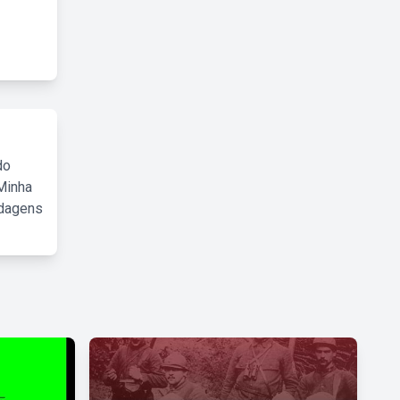
do
Minha
rdagens