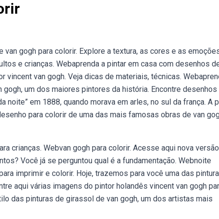
rir
van gogh para colorir. Explore a textura, as cores e as emoçõe
dultos e crianças. Webaprenda a pintar em casa com desenhos de
or vincent van gogh. Veja dicas de materiais, técnicas. Webapre
an gogh, um dos maiores pintores da história. Encontre desenhos
da noite” em 1888, quando morava em arles, no sul da frança. A p
esenho para colorir de uma das mais famosas obras de van gog
para crianças. Webvan gogh para colorir. Acesse aqui nova versão
ntos? Você já se perguntou qual é a fundamentação. Webnoite
ara imprimir e colorir. Hoje, trazemos para você uma das pintur
re aqui várias imagens do pintor holandês vincent van gogh pa
tilo das pinturas de girassol de van gogh, um dos artistas mais