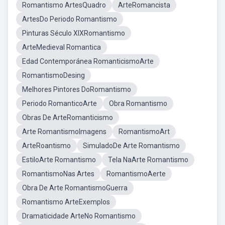
Romantismo ArtesQuadro
ArteRomancista
ArtesDo Periodo Romantismo
Pinturas Século XIXRomantismo
ArteMedieval Romantica
Edad Contemporánea RomanticismoArte
RomantismoDesing
Melhores Pintores DoRomantismo
Periodo RomanticoArte
Obra Romantismo
Obras De ArteRomanticismo
Arte RomantismoImagens
RomantismoArt
ArteRoantismo
SimuladoDe Arte Romantismo
EstiloArte Romantismo
Tela NaArte Romantismo
RomantismoNas Artes
RomantismoAerte
Obra De Arte RomantismoGuerra
Romantismo ArteExemplos
Dramaticidade ArteNo Romantismo