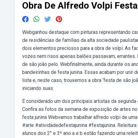
Obra De Alfredo Volpi Fest
Webganhou destaque com pinturas representando casar
de residências de famílias da alta sociedade paulista
dois elementos preciosos para a obra de volpi: As fa
vozes nem risos apenas balões passavam, errantes. 
de são joão pelo. Webfinalmente, ainda durante os an
bandeirinhas de festa junina. Essas acabam por unir d
lista e, neste caso, trouxemos a obra ‘festa de são j
iniciando suas.
É considerado um dos principais artistas da segunda g
Confira as fotos da semana de exposição de artes n
festa junina Webvamos trabalhar alfredo volpi de uma 
#arte #atividadedefestajunina #festajunina. Releitura 
alunos dos 2° e 3º ano a e b estão fazendo uma releit