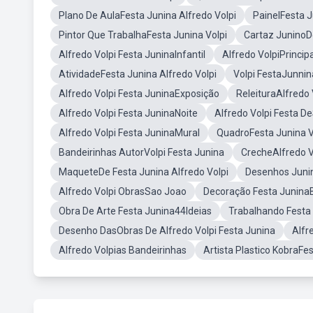
Plano De AulaFesta Junina Alfredo Volpi
PainelFesta J
Pintor Que TrabalhaFesta Junina Volpi
Cartaz JuninoDe
Alfredo Volpi Festa JuninaInfantil
Alfredo VolpiPrincip
AtividadeFesta Junina Alfredo Volpi
Volpi FestaJunnin
Alfredo Volpi Festa JuninaExposição
ReleituraAlfredo 
Alfredo Volpi Festa JuninaNoite
Alfredo Volpi Festa 
Alfredo Volpi Festa JuninaMural
QuadroFesta Junina V
Bandeirinhas AutorVolpi Festa Junina
CrecheAlfredo V
MaqueteDe Festa Junina Alfredo Volpi
Desenhos Junin
Alfredo Volpi ObrasSao Joao
Decoração Festa Junina
Obra De Arte Festa Junina44Ideias
Trabalhando Festa
Desenho DasObras De Alfredo Volpi Festa Junina
Alfr
Alfredo Volpias Bandeirinhas
Artista Plastico KobraFe