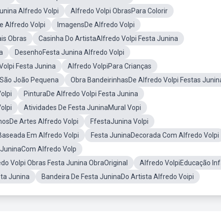
unina Alfredo Volpi
Alfredo Volpi ObrasPara Colorir
 Alfredo Volpi
ImagensDe Alfredo Volpi
ais Obras
Casinha Do ArtistaAlfredo Volpi Festa Junina
a
DesenhoFesta Junina Alfredo Volpi
Volpi Festa Junina
Alfredo VolpiPara Crianças
DeSão João Pequena
Obra BandeirinhasDe Alfredo Volpi Festas Junin
olpi
PinturaDe Alfredo Volpi Festa Junina
olpi
Atividades De Festa JuninaMural Vopi
osDe Artes Alfredo Volpi
FfestaJunina Volpi
Baseada Em Alfredo Volpi
Festa JuninaDecorada Com Alfredo Volpi
 JuninaCom Alfredo Volp
edo Volpi Obras Festa Junina ObraOriginal
Alfredo VolpiEducação Inf
sta Junina
Bandeira De Festa JuninaDo Artista Alfredo Voipi