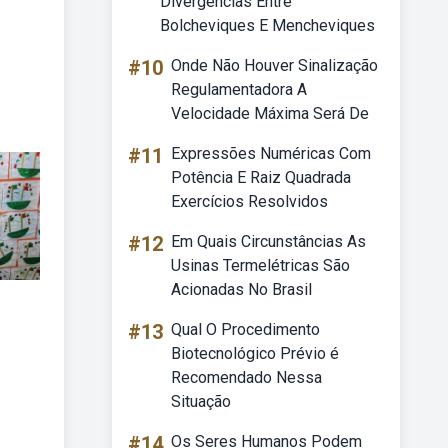
Divergências Entre
Bolcheviques E Mencheviques
#10
Onde Não Houver Sinalização
Regulamentadora A
Velocidade Máxima Será De
#11
Expressões Numéricas Com
Potência E Raiz Quadrada
Exercícios Resolvidos
#12
Em Quais Circunstâncias As
Usinas Termelétricas São
Acionadas No Brasil
#13
Qual O Procedimento
Biotecnológico Prévio é
Recomendado Nessa
Situação
#14
Os Seres Humanos Podem