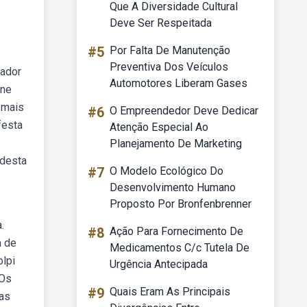
Que A Diversidade Cultural
Deve Ser Respeitada
#5
Por Falta De Manutenção
Preventiva Dos Veículos
rador
Automotores Liberam Gases
úne
 mais
#6
O Empreendedor Deve Dedicar
festa
Atenção Especial Ao
Planejamento De Marketing
 desta
#7
O Modelo Ecológico Do
Desenvolvimento Humano
Proposto Por Bronfenbrenner
.
#8
Ação Para Fornecimento De
a de
Medicamentos C/c Tutela De
olpi
Urgência Antecipada
 Os
#9
Quais Eram As Principais
nas