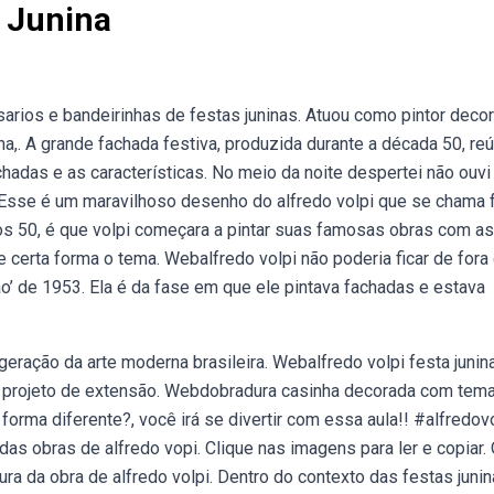
a Junina
ios e bandeirinhas de festas juninas. Atuou como pintor deco
na,. A grande fachada festiva, produzida durante a década 50, re
chadas e as características. No meio da noite despertei não ouvi
Esse é um maravilhoso desenho do alfredo volpi que se chama 
os 50, é que volpi começara a pintar suas famosas obras com as
e certa forma o tema. Webalfredo volpi não poderia ficar de fora
oão’ de 1953. Ela é da fase em que ele pintava fachadas e estava
eração da arte moderna brasileira. Webalfredo volpi festa junina
o projeto de extensão. Webdobradura casinha decorada com tem
forma diferente?, você irá se divertir com essa aula!! #alfredov
das obras de alfredo vopi. Clique nas imagens para ler e copiar.
ura da obra de alfredo volpi. Dentro do contexto das festas juni