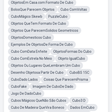
ObjetosEm Casa.com Formato De Cubo
BolosQue Parecem Objetos
Cubo ComVoltas
CuboMágico Skewb
PuzzleCubo
Objetos QueTem Formato De Cubo
Objetos Que ParecemSolidos Geometricos
ObjetosDomesticos Cubo
Ejemplos De ObjetosDe Forma De Cubo
Cubo ComData Enfeite
ObjetosFormas Do Cubo
Cubo ComEstrela No Meio
Objeto IgualCubo
Objetos Ou Lugares QueLembram Um Cubo
Desenho Objetosa Partir De Cubo
CuboBS 15C
CuboDado Lados
Coisas Que ParecemPrisma
CuboFake
Imagem De CuboDe Dado
Jogo De DadoCubo
Cubos Mágicos QueNão São Cubos
Cubo3 D
Cubo De Madeira QueVira Boneco
Dados EmCubo