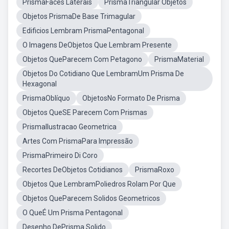
PrismaFaces Laterais
PrismaTriangular Objetos
Objetos PrismaDe Base Trimagular
Edificios Lembram PrismaPentagonal
O Imagens DeObjetos Que Lembram Presente
Objetos QueParecem Com Petagono
PrismaMaterial
Objetos Do Cotidiano Que LembramUm Prisma De
Hexagonal
PrismaOblíquo
ObjetosNo Formato De Prisma
Objetos QueSE Parecem Com Prismas
PrismaIlustracao Geometrica
Artes Com PrismaPara Impressão
PrismaPrimeiro Di Coro
Recortes DeObjetos Cotidianos
PrismaRoxo
Objetos Que LembramPoliedros Rolam Por Que
Objetos QueParecem Solidos Geometricos
O QueÉ Um Prisma Pentagonal
Desenho DePrisma Solido