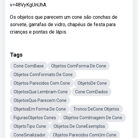
v=48VyKgUnUhA.
Os objetos que parecem um cone são conchas de
sorvete, garrafas de vidro, chapéus de festa para
crianças e pontas de lápis.
Tags
Cone ComBase
Objetos ComForma De Cone
Objetos ComFormato De Cone
Objetos Parecidos Com Cone
ObjetoDe Cone
ObjetosQue Lembram Cone
Cone ComDados
ObjetosQue Parecem Cone
ObjetosEm Forma De Cone
Tronco DeCone Objetos
FigurasObjetos Cones
Objetos ComImagem De Cone
ObjetoTipo Cone
Objetos De ConeExemplos
ConeSinalizador
Objetos Parecidos ComUm Cone