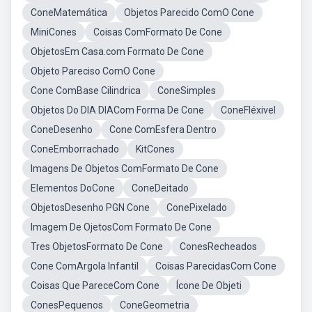
ConeMatemática
Objetos Parecido ComO Cone
MiniCones
Coisas ComFormato De Cone
ObjetosEm Casa.com Formato De Cone
Objeto Pareciso ComO Cone
Cone ComBase Cilindrica
ConeSimples
Objetos Do DIA DIACom Forma De Cone
ConeFléxivel
ConeDesenho
Cone ComEsfera Dentro
ConeEmborrachado
KitCones
Imagens De Objetos ComFormato De Cone
Elementos DoCone
ConeDeitado
ObjetosDesenho PGN Cone
ConePixelado
Imagem De OjetosCom Formato De Cone
Tres ObjetosFormato De Cone
ConesRecheados
Cone ComArgola Infantil
Coisas ParecidasCom Cone
Coisas Que PareceCom Cone
Ícone De Objeti
ConesPequenos
ConeGeometria